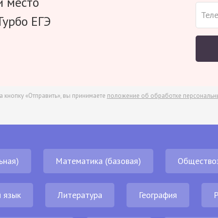
и место
Турбо ЕГЭ
а кнопку «Отправить», вы принимаете
положение об обработке персональн
ьная)
Математика (базовая)
Общество
 язык
Литература
География
Р