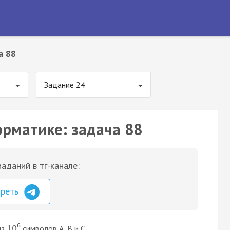
а 88
Задание 24
орматике: задача 88
аданий в тг-канале:
треть
6
из
символов A, B и C.
10