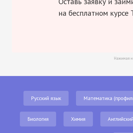
Оставь заявку и займ
на бесплатном курсе 
Нажимая н
Русский язык
Математика (профил
Биология
Химия
Английский