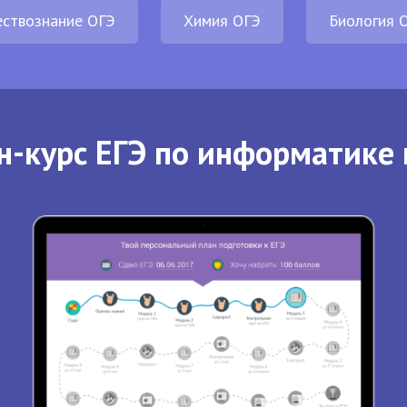
ствознание ОГЭ
Химия ОГЭ
Биология 
н-курс ЕГЭ по информатике 