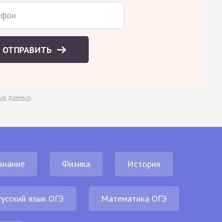
ОТПРАВИТЬ
ых данных
.
знание
Физика
История
усский язык ОГЭ
Математика ОГЭ