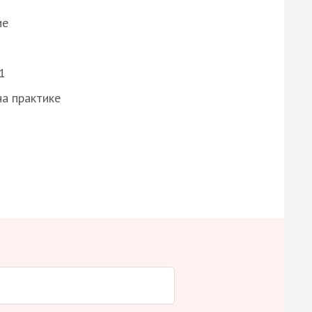
ие
1
а практике