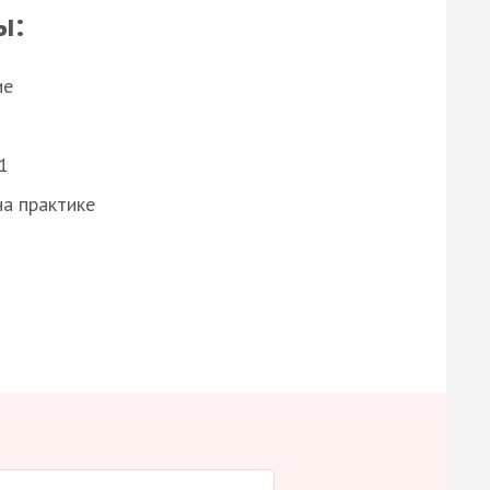
ы:
ие
1
а практике