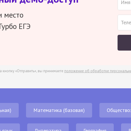
и место
Турбо ЕГЭ
а кнопку «Отправить», вы принимаете
положение об обработке персональн
ьная)
Математика (базовая)
Общество
 язык
Литература
География
Р