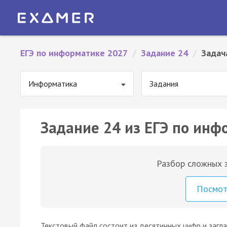
ЕГЭ по информатике 2027
/
Задание 24
/
Задач
Информатика
Задания
Задание 24 из ЕГЭ по инф
Разбор сложных з
Посмо
Текстовый файл состоит из десятичных цифр и загл