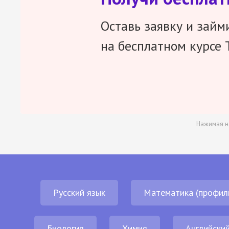
Оставь заявку и займ
на бесплатном курсе 
Нажимая н
Русский язык
Математика (профил
Биология
Химия
Английский