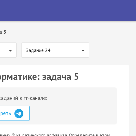
а 5
Задание 24
орматике: задача 5
аданий в тг-канале:
треть
авных букв латинского алфавита. Определите в этом