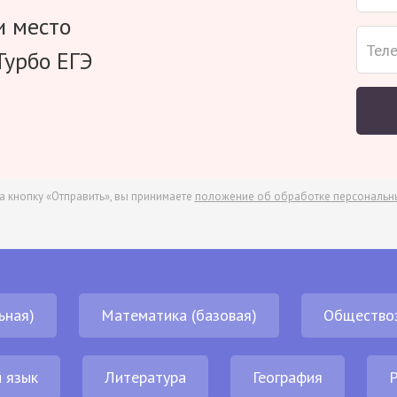
и место
Турбо ЕГЭ
а кнопку «Отправить», вы принимаете
положение об обработке персональн
ьная)
Математика (базовая)
Общество
 язык
Литература
География
Р