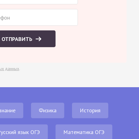
ОТПРАВИТЬ
ых данных
.
знание
Физика
История
усский язык ОГЭ
Математика ОГЭ