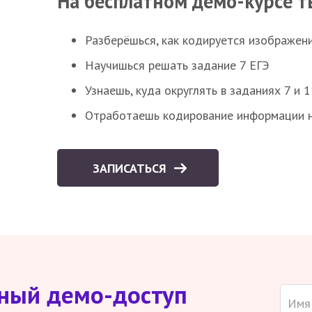
На бесплатном демо-курсе т
Разберёшься, как кодируется изображен
Научишься решать задание 7 ЕГЭ
Узнаешь, куда округлять в заданиях 7 и 1
Отработаешь кодирование информации н
ЗАПИСАТЬСЯ
тный демо-доступ