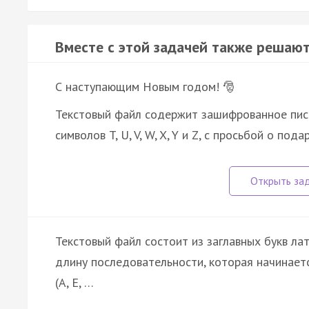
Вместе с этой задачей также решают
С наступающим Новым годом! 🎅
Текстовый файл содержит зашифрованное пис
символов T, U, V, W, X, Y и Z, с просьбой о по
Текстовый файл состоит из заглавных букв ла
длину последовательности, которая начинаетс
(A, E, …