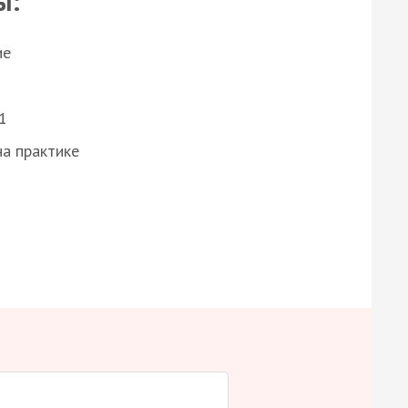
ы:
ие
1
а практике