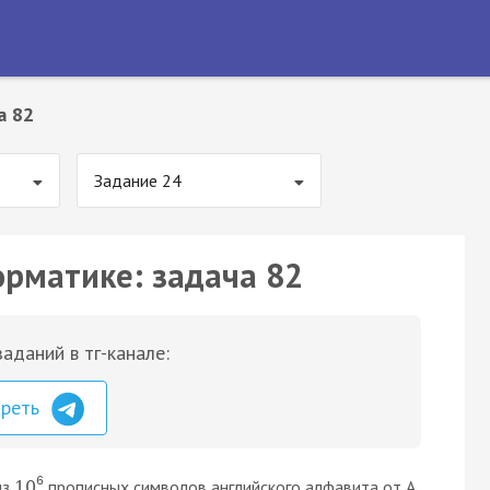
а 82
Задание 24
орматике: задача 82
аданий в тг-канале:
треть
6
из
прописных символов английского алфавита от A
10