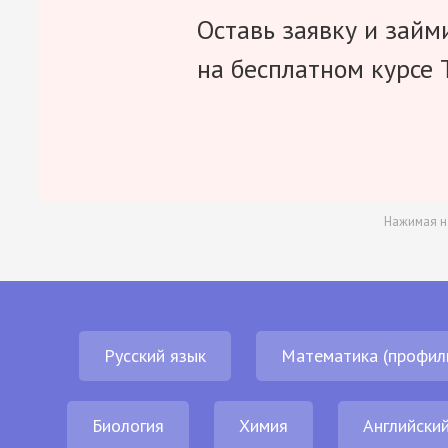
Оставь заявку и займ
на бесплатном курсе 
Нажимая н
Русский язык
Математика (профил
Биология
Химия
Английский