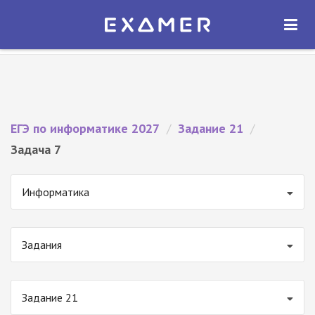
Экзамер — ЕГЭ 2027
×
ОТКРЫТЬ
Экзамер
Бесплатно - В Google Play
ЕГЭ по информатике 2027
/
Задание 21
/
Задача 7
Информатика
Задания
Задание 21