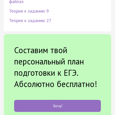
файлах
Теория к заданию 9
Теория к заданию 27
Составим твой
персональный план
подготовки к ЕГЭ.
Абсолютно бесплатно!
Хочу!