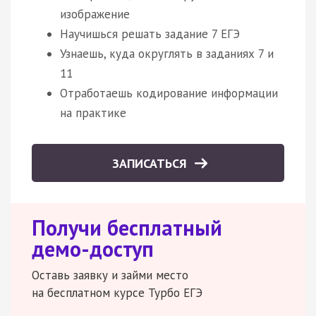
изображение
Научишься решать задание 7 ЕГЭ
Узнаешь, куда округлять в заданиях 7 и
11
Отработаешь кодирование информации
на практике
ЗАПИСАТЬСЯ
Получи бесплатный
демо-доступ
Оставь заявку и займи место
на бесплатном курсе Турбо ЕГЭ