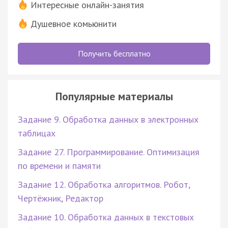
Интересные онлайн-занятия
Душевное комьюнити
Получить бесплатно
Популярные материалы
Задание 9. Обработка данных в электронных
таблицах
Задание 27. Программирование. Оптимизация
по времени и памяти
Задание 12. Обработка алгоритмов. Робот,
Чертёжник, Редактор
Задание 10. Обработка данных в текстовых