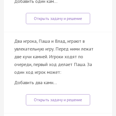
Добавить один кам…
Два игрока, Паша и Влад, играют в
увлекательную игру. Перед ними лежат
две кучи камней. Игроки ходят по
очереди, первый ход делает Паша. За
один ход игрок может:
Добавить два камн…