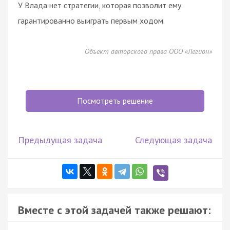
У Влада нет стратегии, которая позволит ему
гарантированно выиграть первым ходом.
Объект авторского права ООО «Легион»
Посмотреть решение
Предыдущая задача
Следующая задача
Вместе с этой задачей также решают: