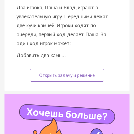
Два игрока, Паша и Влад, играют в
увлекательную игру. Перед ними лежат
две кучи камней. Игроки ходят по
очереди, первый ход делает Паша. За
один ход игрок может:
Добавить два камн…