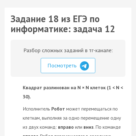
Задание 18 из ЕГЭ по
информатике: задача 12
Разбор сложных заданий в тг-канале:
Посмотреть
Квадрат разлинован на N × N клеток (1 < N <
30).
Исполнитель
Робот
может перемещаться по
клеткам, выполняя за одно перемещение одну
из двух команд:
вправо
или
вниз
. По команде
вправо
Робот перемещается в соседнюю