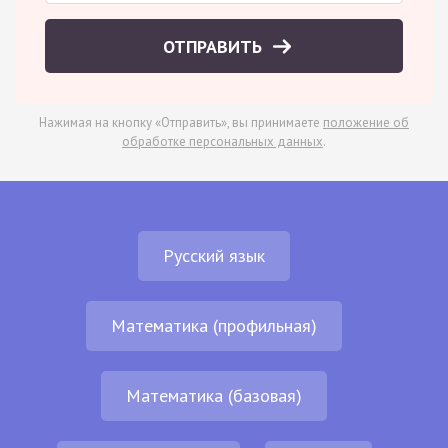
ОТПРАВИТЬ
Нажимая на кнопку «Отправить», вы принимаете
положение об
обработке персональных данных
.
Русский язык
Математика (профильная)
Математика (базовая)