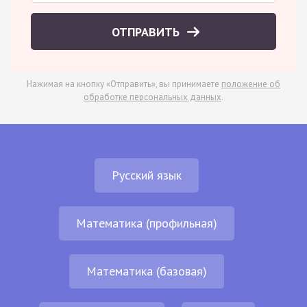
ОТПРАВИТЬ
Нажимая на кнопку «Отправить», вы принимаете
положение об
обработке персональных данных
.
Русский язык
Математика (профильная)
Математика (базовая)