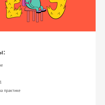
ы:
ие
1
а практике