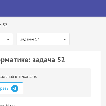
а 52
Задание 17
орматике: задача 52
аданий в тг-канале:
треть
ин. 26 сек.