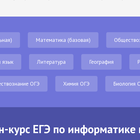
ьная)
Математика (базовая)
Общество
 язык
Литература
География
Р
ствознание ОГЭ
Химия ОГЭ
Биология 
н-курс ЕГЭ по информатике 