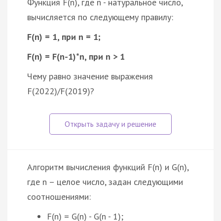
Функция F(n), где n - натуральное число,
вычисляется по следующему правилу:
F(n) = 1, при n = 1;
F(n) = F(n-1)*n, при n > 1
Чему равно значение выражения
F(2022)/F(2019)?
Алгоритм вычисления функций F(n) и G(n),
где n – целое число, задан следующими
соотношениями:
F(n) = G(n) - G(n - 1);