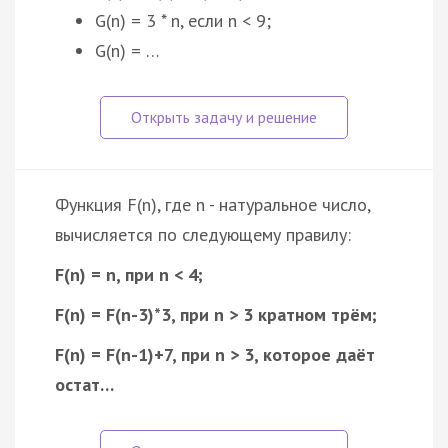
G(n) = 3 * n, если n < 9;
G(n) = …
Функция F(n), где n - натуральное число,
вычисляется по следующему правилу:
F(n) = n, при n < 4;
F(n) = F(n-3)*3, при n > 3 кратном трём;
F(n) = F(n-1)+7, при n > 3, которое даёт
остат…