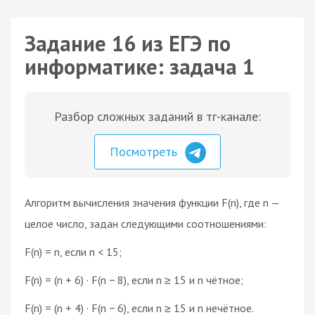
Задание 16 из ЕГЭ по
информатике: задача 1
Разбор сложных заданий в тг-канале:
Посмотреть
Алгоритм вычисления значения функции F(n), где n —
целое число, задан следующими соотношениями:
F(n) = n, если n < 15;
F(n) = (n + 6) · F(n − 8), если n ≥ 15 и n чётное;
F(n) = (n + 4) · F(n − 6), если n ≥ 15 и n нечётное.