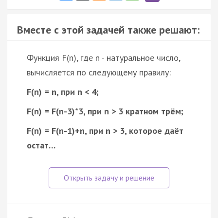
Вместе с этой задачей также решают:
Функция F(n), где n - натуральное число,
вычисляется по следующему правилу:
F(n) = n, при n < 4;
F(n) = F(n-3)*3, при n > 3 кратном трём;
F(n) = F(n-1)+n, при n > 3, которое даёт
остат…