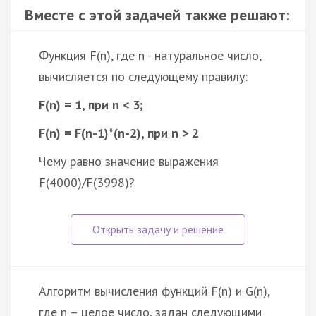
Вместе с этой задачей также решают:
Функция F(n), где n - натуральное число,
вычисляется по следующему правилу:
F(n) = 1, при n < 3;
F(n) = F(n-1)*(n-2), при n > 2
Чему равно значение выражения
F(4000)/F(3998)?
Алгоритм вычисления функций F(n) и G(n),
где n – целое число, задан следующими