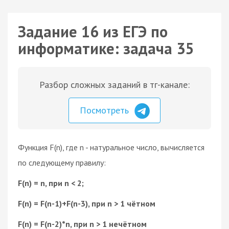
Задание 16 из ЕГЭ по
информатике: задача 35
Разбор сложных заданий в тг-канале:
Посмотреть
Функция F(n), где n - натуральное число, вычисляется
по следующему правилу:
F(n) = n, при n < 2;
F(n) = F(n-1)+F(n-3), при n > 1 чётном
F(n) = F(n-2)*n, при n > 1 нечётном