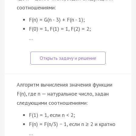
соотношениями:
F(n) = G(n - 3) + F(n - 1);
F(0) = 1, F(1) = 1, F(2) = 2;
…
Алгоритм вычисления значения функции
F(n), где n — натуральное число, задан
следующими соотношениями:
F(1) = 1, если n < 2;
F(n) = F(n/3) − 1, если n ≥ 2 и кратно
…