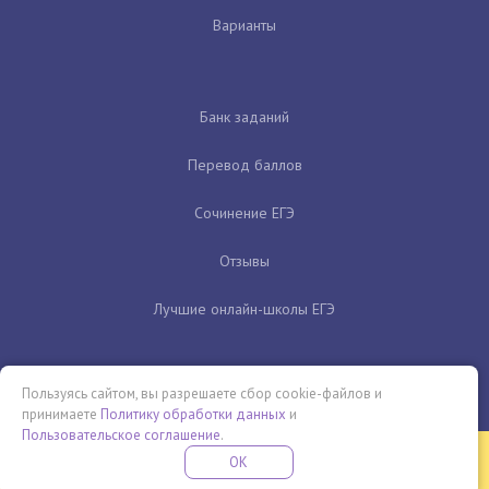
Варианты
Банк заданий
Перевод баллов
Сочинение ЕГЭ
Отзывы
Лучшие онлайн-школы ЕГЭ
Пользуясь сайтом, вы разрешаете сбор cookie-файлов и
принимаете
Политику обработки данных
и
Пользовательское соглашение
.
Бесплатная летняя школа
OK
ПОДРОБНЕЕ
ПРОВЕДИ ЭТО ЛЕТО С ПОЛЬЗОЙ