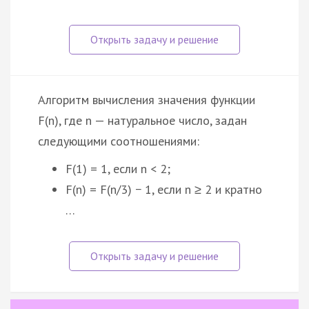
Алгоритм вычисления значения функции
F(n), где n — натуральное число, задан
следующими соотношениями:
F(1) = 1, если n < 2;
F(n) = F(n/3) − 1, если n ≥ 2 и кратно
…