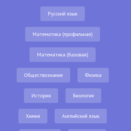
Русский язык
Математика (профильная)
Математика (базовая)
Обществознание
Физика
История
Биология
Химия
Английский язык