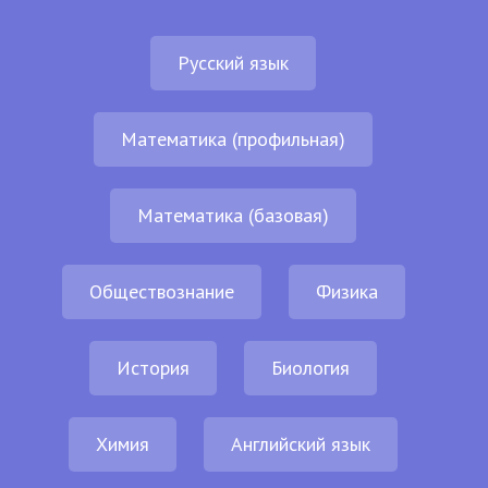
Русский язык
Математика (профильная)
Математика (базовая)
Обществознание
Физика
История
Биология
Химия
Английский язык