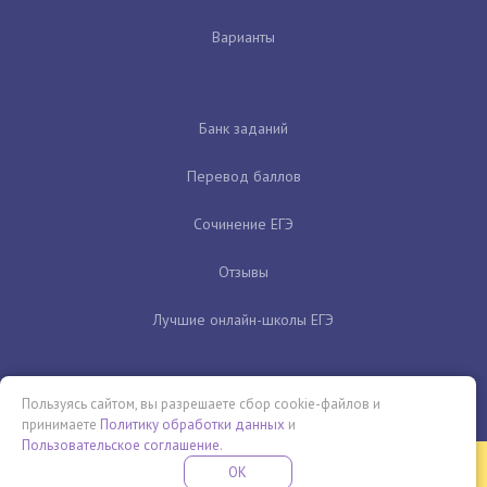
Варианты
Банк заданий
Перевод баллов
Сочинение ЕГЭ
Отзывы
Лучшие онлайн-школы ЕГЭ
Пользуясь сайтом, вы разрешаете сбор cookie-файлов и
принимаете
Политику обработки данных
и
Пользовательское соглашение
.
Бесплатная летняя школа
OK
ПОДРОБНЕЕ