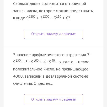
Сколько двоек содержится в троичной
записи числа, которое можно представить
2200
1200
150
в виде 9
+ 3
− 3
+ 6?
Значение арифметического выражения 7 ·
150
100
40
9
+ 5 · 9
+ 4 · 9
− x, где x — целое
положительное число, не превышающее
4000, записали в девятеричной системе
счисления. Определ…