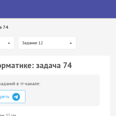
а 74
Задание 12
орматике: задача 74
аданий в тг-канале:
треть
ин. 57 сек.