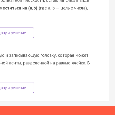
рдинатной плоскости, оставляя след в виде
меститься на (a,b)
(где a, b — целые числа),
ю и записывающую головку, которая может
ой ленты, разделённой на равные ячейки. В