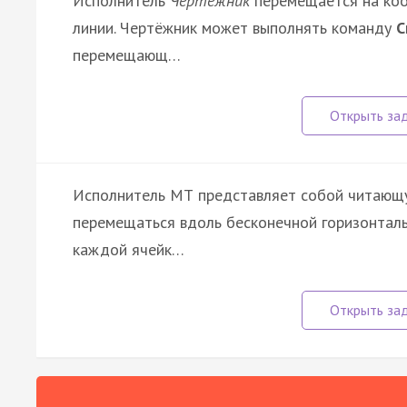
Исполнитель
Чертёжник
перемещается на коо
линии. Чертёжник может выполнять команду
С
перемещающ…
Исполнитель МТ представляет собой читающу
перемещаться вдоль бесконечной горизонтальн
каждой ячейк…