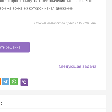
я которого найдутся такие значения чисел a и b, что
той же точке, из которой начал движение.
Объект авторского права ООО «Легион»
еть решение
Следующая задача
: