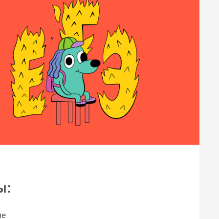
ы:
ие