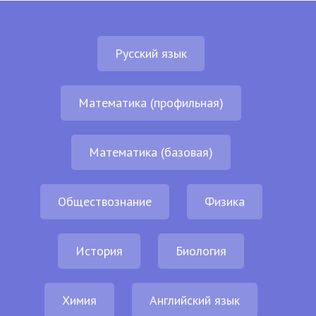
Русский язык
Математика (профильная)
Математика (базовая)
Обществознание
Физика
История
Биология
Химия
Английский язык