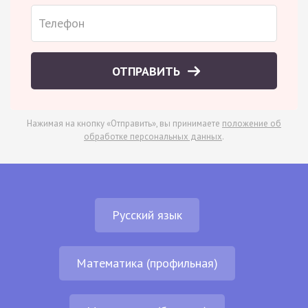
ОТПРАВИТЬ
Нажимая на кнопку «Отправить», вы принимаете
положение об
обработке персональных данных
.
Русский язык
Математика (профильная)