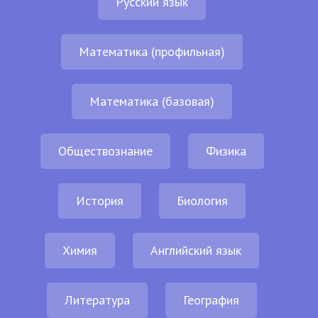
Русский язык
Математика (профильная)
Математика (базовая)
Обществознание
Физика
История
Биология
Химия
Английский язык
Литература
География