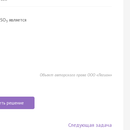
SO
является
2
3
Объект авторского права ООО «Легион»
еть решение
Следующая задача