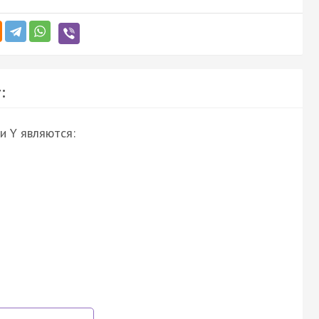
:
и Y являются: