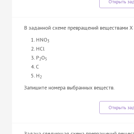
В заданной схеме превращений веществами X 
HNO
3
HCl
P
O
2
5
C
H
2
Запишите номера выбранных веществ.
Задана следующая схема превращений вещест