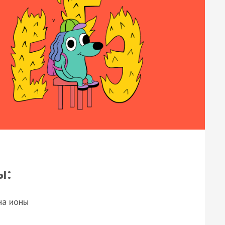
ы:
на ионы