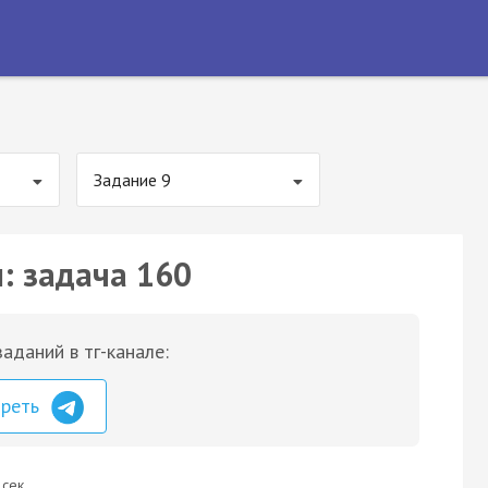
Задание 9
: задача 160
аданий в тг-канале:
треть
 сек.