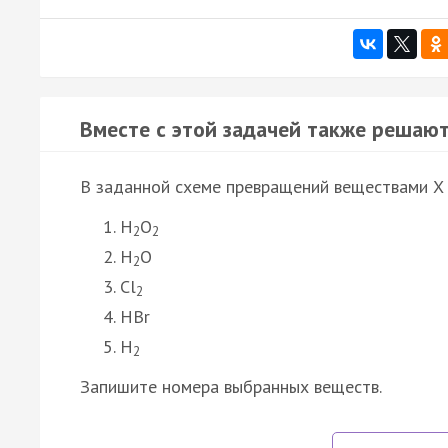
Вместе с этой задачей также решают
В заданной схеме превращений веществами X 
H
O
2
2
H
O
2
Cl
2
HBr
H
2
Запишите номера выбранных веществ.