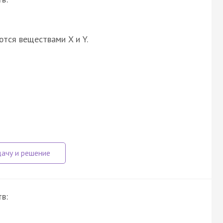
ются веществами X и Y.
в: