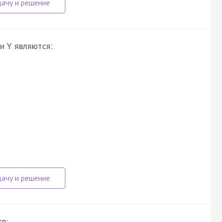
и Y являются:
в: