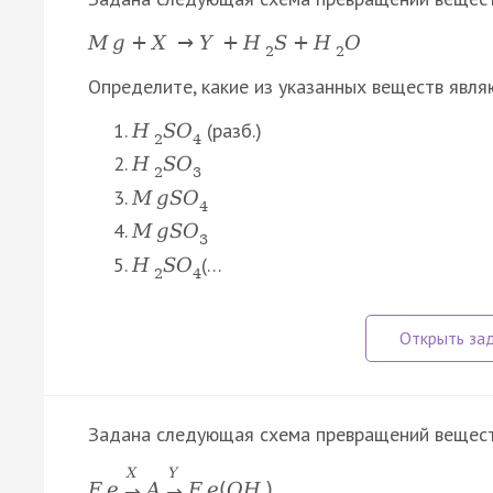
M
g
+
X
→
Y
+
H
S
+
H
O
2
2
Определите, какие из указанных веществ явля
(разб.)
H
S
O
2
4
H
S
O
2
3
M
g
S
O
4
M
g
S
O
3
(…
H
S
O
2
4
Задана следующая схема превращений вещест
X
Y
F
e
A
F
e
(
O
H
)
→
→