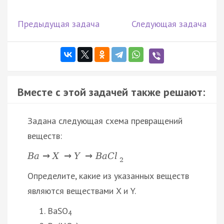
Предыдущая задача
Следующая задача
Вместе с этой задачей также решают:
Задана следующая схема превращений
веществ:
B
a
→
X
→
Y
→
B
a
C
l
2
Определите, какие из указанных веществ
являются веществами X и Y.
BaSO
4