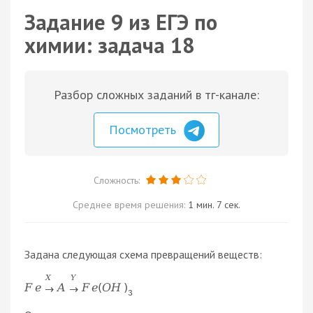
Задание 9 из ЕГЭ по
химии: задача 18
Разбор сложных заданий в тг-канале:
Посмотреть
Сложность:
Среднее время решения:
1 мин. 7 сек.
Задана следующая схема превращений веществ:
X
Y
F
e
A
F
e
(
O
H
)
→
→
3