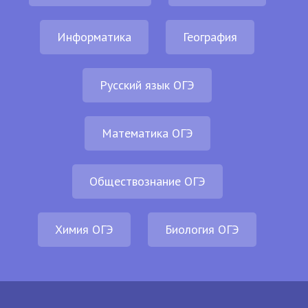
Информатика
География
Русский язык ОГЭ
Математика ОГЭ
Обществознание ОГЭ
Химия ОГЭ
Биология ОГЭ