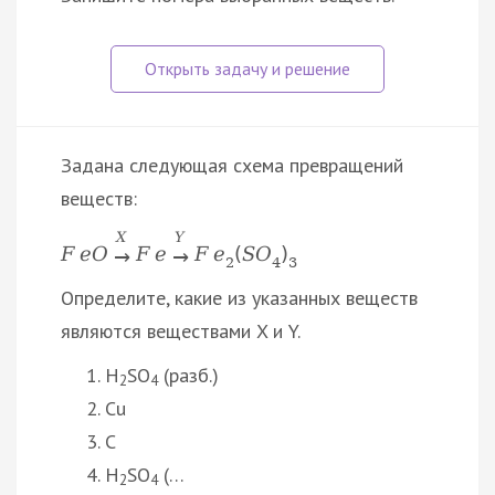
Задана следующая схема превращений
веществ:
X
Y
F
e
O
F
e
F
e
(
S
O
)
→
→
2
4
3
Определите, какие из указанных веществ
являются веществами X и Y.
H
SO
(разб.)
2
4
Cu
C
H
SO
(…
2
4