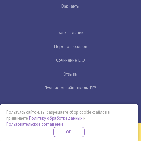
Варианты
Банк заданий
Перевод баллов
Сочинение ЕГЭ
Отзывы
Лучшие онлайн-школы ЕГЭ
Пользуясь сайтом, вы разрешаете сбор cookie-файлов и
принимаете
Политику обработки данных
и
Пользовательское соглашение
.
Бесплатная летняя школа
OK
ПОДРОБНЕЕ
ПРОВЕДИ ЭТО ЛЕТО С ПОЛЬЗОЙ