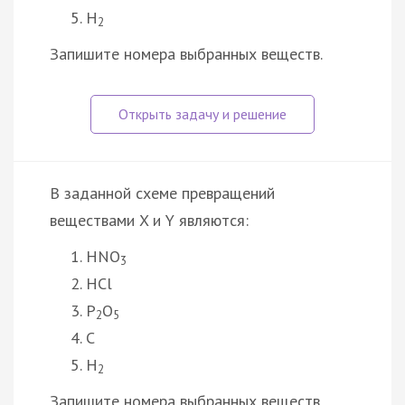
H
2
Запишите номера выбранных веществ.
В заданной схеме превращений
веществами X и Y являются:
HNO
3
HCl
P
O
2
5
C
H
2
Запишите номера выбранных веществ.