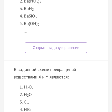
Ba(NO
)
3
2
BaH
2
BaSiO
3
Ba(OH)
2
…
В заданной схеме превращений
веществами X и Y являются:
H
O
2
2
H
O
2
Cl
2
HBr