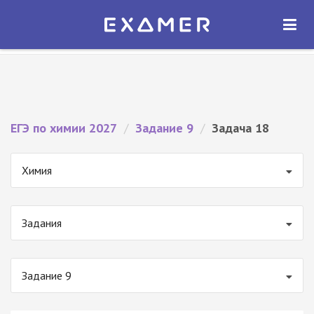
Экзамер — ЕГЭ 2027
×
ОТКРЫТЬ
Экзамер
Бесплатно - В Google Play
ЕГЭ по химии 2027
/
Задание 9
/
Задача 18
Химия
Задания
Задание 9