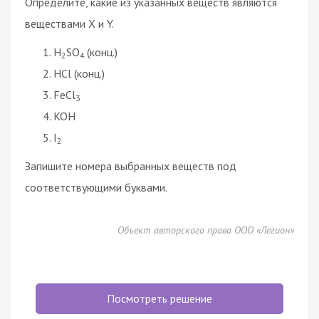
Определите, какие из указанных веществ являются
веществами X и Y.
H
SO
(конц.)
2
4
HCl (конц.)
FeCl
3
KOH
I
2
Запишите номера выбранных веществ под
соответствующими буквами.
Объект авторского права ООО «Легион»
Посмотреть решение