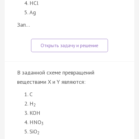
HCl
Ag
Зап…
В заданной схеме превращений
веществами X и Y являются:
C
H
2
KOH
HNO
3
SiO
2