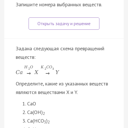
Запишите номера выбранных веществ.
Задана следующая схема превращений
веществ:
H
O
K
C
O
2
2
3
C
a
X
Y
→
→
Определите, какие из указанных веществ
являются веществами X и Y.
CaO
Ca(OH)
2
Ca(HCO
)
3
2