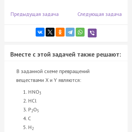
Предыдущая задача
Следующая задача
Вместе с этой задачей также решают:
В заданной схеме превращений
веществами X и Y являются:
HNO
3
HCl
P
O
2
5
C
H
2