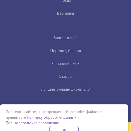
Тесты
Варианты
Банк заданий
Перевод баллов
Сочинение ЕГЭ
Отзывы
Лучшие онлайн-школы ЕГЭ
Пользуясь сайтом, вы разрешаете сбор cookie-файлов и
принимаете
Политику обработки данных
и
Пользовательское соглашение
.
Бесплатная летняя школа
OK