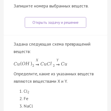
Запишите номера выбранных веществ.
Задана следующая схема превращений
веществ:
X
Y
C
u
(
O
H
)
C
u
C
l
C
u
→
→
2
2
Определите, какие из указанных веществ
являются веществами X и Y.
Cl
2
Fe
NaCl