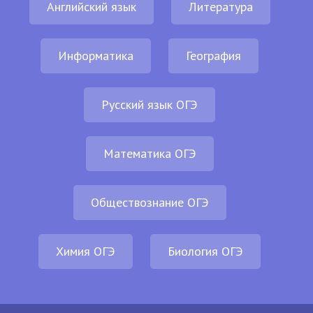
Английский язык
Литература
Информатика
География
Русский язык ОГЭ
Математика ОГЭ
Обществознание ОГЭ
Химия ОГЭ
Биология ОГЭ