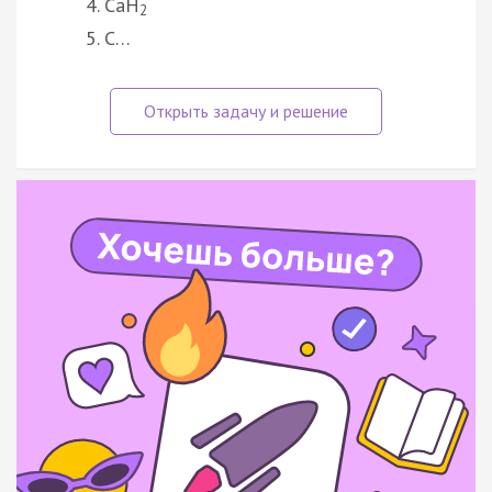
CaH
2
C…