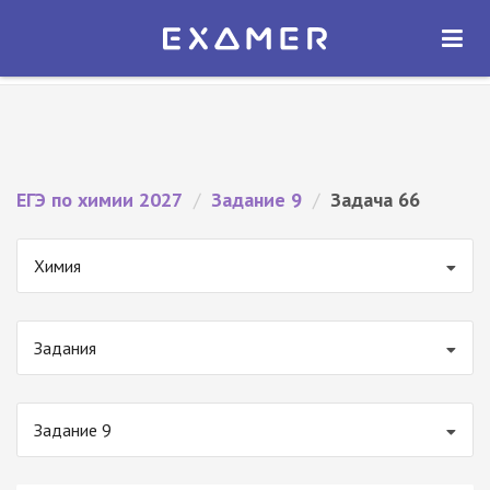
Экзамер — ЕГЭ 2027
×
ОТКРЫТЬ
Экзамер
Бесплатно - В Google Play
ЕГЭ по химии 2027
/
Задание 9
/
Задача 66
Химия
Задания
Задание 9