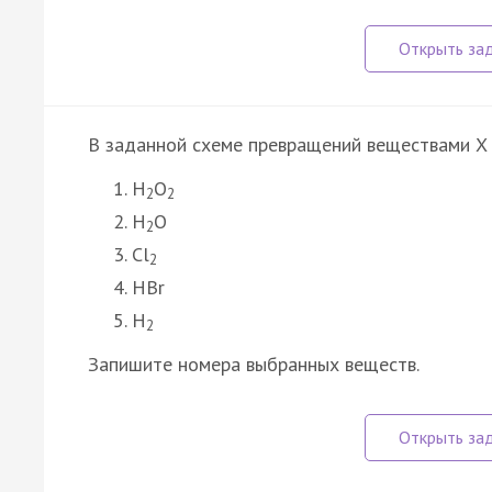
В заданной схеме превращений веществами X 
H
O
2
2
H
O
2
Cl
2
HBr
H
2
Запишите номера выбранных веществ.