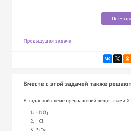
Посмотр
Предыдущая задача
Вместе с этой задачей также решают
В заданной схеме превращений веществами X 
HNO
3
HCl
P
O
2
5