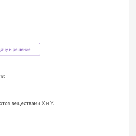
в:
ются веществами X и Y.