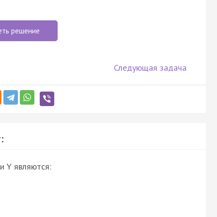
еть решение
Следующая задача
:
и Y являются: