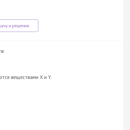
в:
ются веществами X и Y.