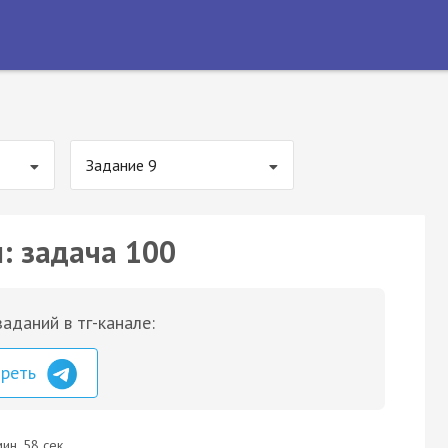
Задание 9
: задача 100
аданий в тг-канале:
треть
ин. 58 сек.