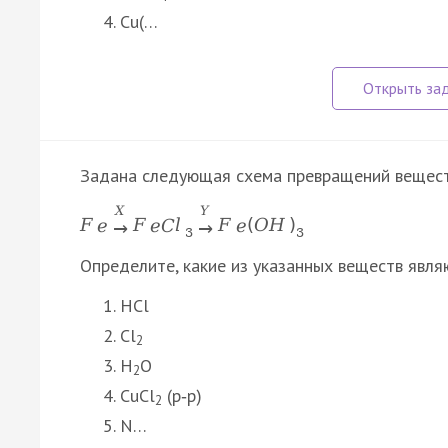
Cu(…
Задана следующая схема превращений вещест
X
Y
F
e
F
e
C
l
F
e
(
O
H
)
→
→
3
3
Определите, какие из указанных веществ явля
HCl
Cl
2
H
O
2
CuCl
(р‑р)
2
N…