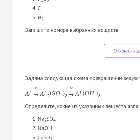
C
H
2
Запишите номера выбранных веществ.
Задана следующая схема превращений вещест
X
Y
A
l
A
l
(
S
O
)
A
l
(
O
H
)
→
→
2
4
3
3
Определите, какие из указанных веществ явля
Na
SO
2
4
NaOH
CuSO
4