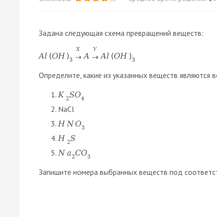
Задана следующая схема превращений веществ:
X
Y
A
l
(
O
H
)
A
A
l
(
O
H
)
→
→
3
3
Определите, какие из указанных веществ являются в
K
S
O
2
4
NaCl
H
N
O
3
H
S
2
N
a
C
O
2
3
Запишите номера выбранных веществ под соответс