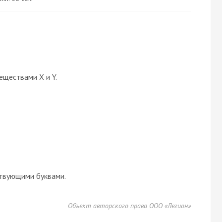
еществами X и Y.
твующими буквами.
Объект авторского права ООО «Легион»