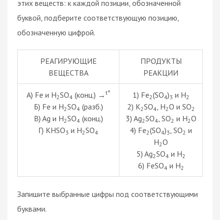
этих веществ: к каждой позиции, обозначенной
буквой, подберите соответствующую позицию,
обозначенную цифрой.
РЕАГИРУЮЩИЕ
ПРОДУКТЫ
ВЕЩЕСТВА
РЕАКЦИИ
t°
А) Fe и H
SO
(конц.) →
1) Fe
(SO
)
и H
2
4
2
4
3
2
Б) Fe и H
SO
(разб.)
2) K
SO
, H
O и SO
2
4
2
4
2
2
В) Ag и H
SO
(конц.)
3) Ag
SO
, SO
и H
O
2
4
2
4
2
2
Г) KHSO
и H
SO
4) Fe
(SO
)
, SO
и
3
2
4
2
4
3
2
H
O
2
5) Ag
SO
и H
2
4
2
6) FeSO
и H
4
2
Запишите выбранные цифры под соответствующими
буквами.