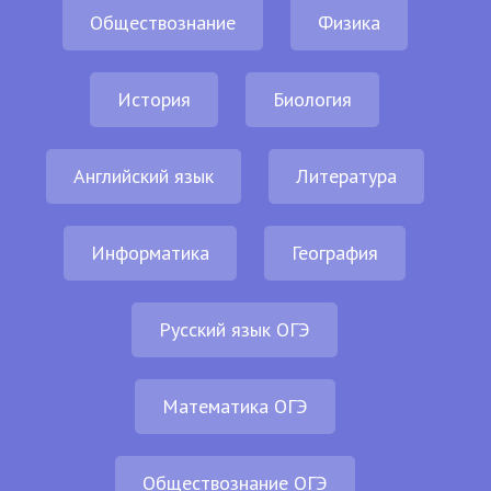
Обществознание
Физика
История
Биология
Английский язык
Литература
Информатика
География
Русский язык ОГЭ
Математика ОГЭ
Обществознание ОГЭ