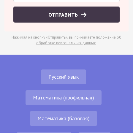
ОТПРАВИТЬ
Нажимая на кнопку «Отправить», вы принимаете
положение об
обработке персональных данных
.
Русский язык
Математика (профильная)
Математика (базовая)