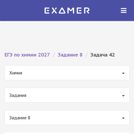
Экзамер — ЕГЭ 2027
×
ОТКРЫТЬ
Экзамер
Бесплатно - В Google Play
ЕГЭ по химии 2027
/
Задание 8
/
Задача 42
Химия
Задания
Задание 8