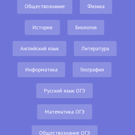
Обществознание
Физика
История
Биология
Английский язык
Литература
Информатика
География
Русский язык ОГЭ
Математика ОГЭ
Обществознание ОГЭ