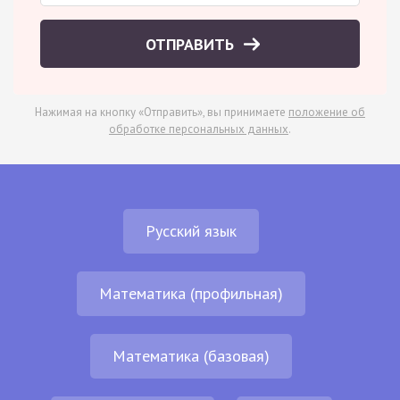
ОТПРАВИТЬ
Нажимая на кнопку «Отправить», вы принимаете
положение об
обработке персональных данных
.
Русский язык
Математика (профильная)
Математика (базовая)