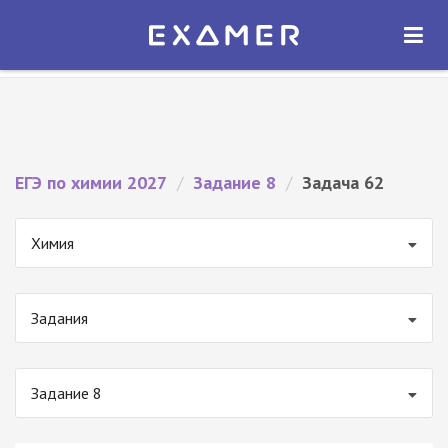
Экзамер — ЕГЭ 2027
×
ОТКРЫТЬ
Экзамер
Бесплатно - В Google Play
ЕГЭ по химии 2027
/
Задание 8
/
Задача 62
Химия
Задания
Задание 8