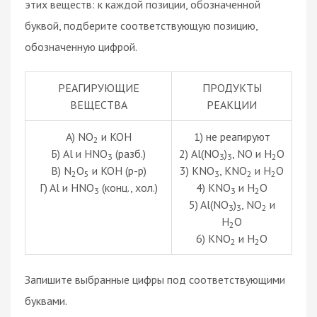
этих веществ: к каждой позиции, обозначенной
буквой, подберите соответствующую позицию,
обозначенную цифрой.
РЕАГИРУЮЩИЕ
ПРОДУКТЫ
ВЕЩЕСТВА
РЕАКЦИИ
А) NO
и KOH
1) не реагируют
2
Б) Al и HNO
(разб.)
2) Al(NO
)
, NO и H
O
3
3
3
2
В) N
O
и KOH (p-p)
3) KNO
, KNO
и H
O
2
5
3
2
2
Г) Al и HNO
(конц., хол.)
4) KNO
и H
O
3
3
2
5) Al(NO
)
, NO
и
3
3
2
H
O
2
6) KNO
и H
O
2
2
Запишите выбранные цифры под соответствующими
буквами.