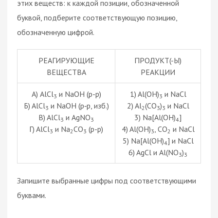
этих веществ: к каждой позиции, обозначенной
буквой, подберите соответствующую позицию,
обозначенную цифрой.
РЕАГИРУЮЩИЕ
ПРОДУКТ(-Ы)
ВЕЩЕСТВА
РЕАКЦИИ
А) AlCl
и NaOH (p-p)
1) Al(OH)
и NaCl
3
3
Б) AlCl
и NaOH (р‑р, изб.)
2) Al
(CO
)
и NaCl
3
2
3
3
В) AlCl
и AgNO
3) Na[Al(OH)
]
3
3
4
Г) AlCl
и Na
CO
(p-p)
4) Al(OH)
, CO
и NaCl
3
2
3
3
2
5) Na[Al(OH)
] и NaCl
4
6) AgCl и Al(NO
)
3
3
Запишите выбранные цифры под соответствующими
буквами.