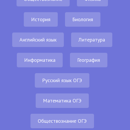
История
Биология
Английский язык
Литература
Информатика
География
Русский язык ОГЭ
Математика ОГЭ
Обществознание ОГЭ