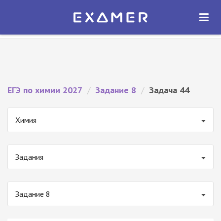
Экзамер — ЕГЭ 2027
×
ОТКРЫТЬ
Экзамер
Бесплатно - В Google Play
ЕГЭ по химии 2027
/
Задание 8
/
Задача 44
Химия
Задания
Задание 8