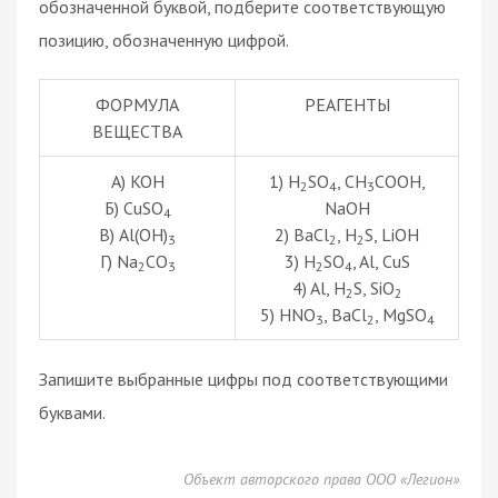
обозначенной буквой, подберите соответствующую
позицию, обозначенную цифрой.
ФОРМУЛА
РЕАГЕНТЫ
ВЕЩЕСТВА
A) KOH
1) H
SO
, CH
COOH,
2
4
3
Б) CuSO
NaOH
4
В) Al(OH)
2) BaCl
, H
S, LiOH
3
2
2
Г) Na
CO
3) H
SO
, Al, CuS
2
3
2
4
4) Al, H
S, SiO
2
2
5) HNO
, BaCl
, MgSO
3
2
4
Запишите выбранные цифры под соответствующими
буквами.
Объект авторского права ООО «Легион»