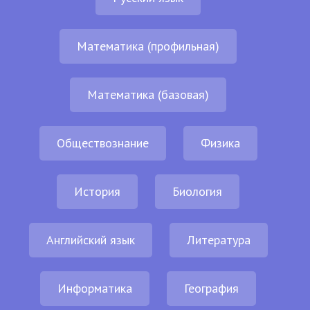
Математика (профильная)
Математика (базовая)
Обществознание
Физика
История
Биология
Английский язык
Литература
Информатика
География