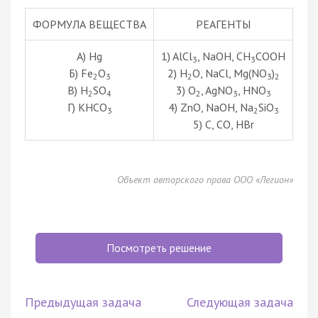
ФОРМУЛА ВЕЩЕСТВА
РЕАГЕНТЫ
А) Hg
1) AlCl
, NaOH, CH
COOH
3
3
Б) Fe
O
2) H
O, NaCl, Mg(NO
)
2
3
2
3
2
В) H
SO
3) O
, AgNO
, HNO
2
4
2
3
3
Г) KHCO
4) ZnO, NaOH, Na
SiO
3
2
3
5) C, CO, HBr
Объект авторского права ООО «Легион»
Посмотреть решение
Предыдущая задача
Следующая задача