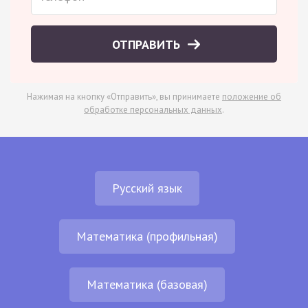
ОТПРАВИТЬ
Нажимая на кнопку «Отправить», вы принимаете
положение об
обработке персональных данных
.
Русский язык
Математика (профильная)
Математика (базовая)