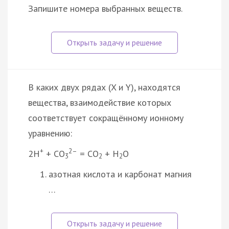
Запишите номера выбранных веществ.
В каких двух рядах (X и Y), находятся
вещества, взаимодействие которых
соответствует сокращённому ионному
уравнению:
+
2–
2Н
+ СО
= СО
+ Н
О
3
2
2
азотная кислота и карбонат магния
…