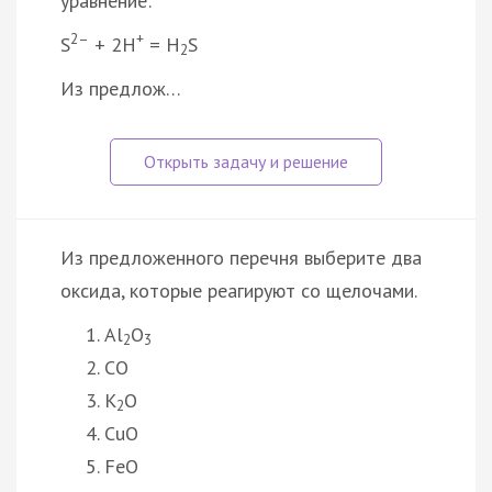
уравнение:
2–
+
S
+ 2Н
= H
S
2
Из предлож…
Из предложенного перечня выберите два
оксида, которые реагируют со щелочами.
Al
O
2
3
CO
K
O
2
CuO
FeO