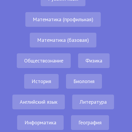
Математика (профильная)
Математика (базовая)
Обществознание
Физика
История
Биология
Английский язык
Литература
Информатика
География