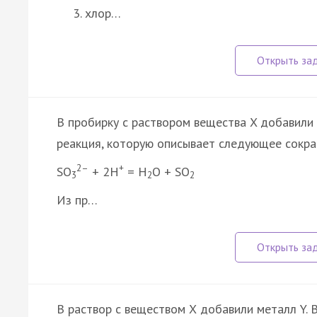
хлор…
В пробирку с раствором вещества X добавили 
реакция, которую описывает следующее сокра
2–
+
SO
+ 2H
= H
O + SO
3
2
2
Из пр…
В раствор с веществом Х добавили металл Y.