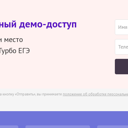
тный демо-доступ
и место
Турбо ЕГЭ
а кнопку «Отправить», вы принимаете
положение об обработке персональн