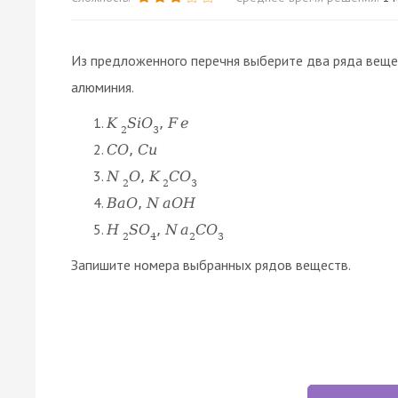
Из предложенного перечня выберите два ряда вещес
алюминия.
K
S
i
O
,
F
e
2
3
C
O
,
C
u
N
O
,
K
C
O
2
2
3
B
a
O
,
N
a
O
H
H
S
O
,
N
a
C
O
2
4
2
3
Запишите номера выбранных рядов веществ.