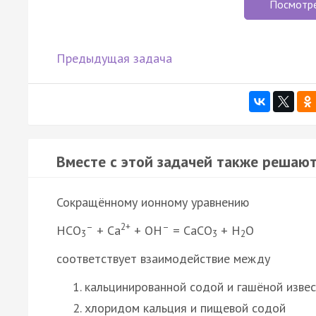
Посмотр
Предыдущая задача
Вместе с этой задачей также решают
Сокращённому ионному уравнению
–
2+
–
HCO
+ Ca
+ OH
= CaCO
+ H
O
3
3
2
соответствует взаимодействие между
кальцинированной содой и гашёной изве
хлоридом кальция и пищевой содой