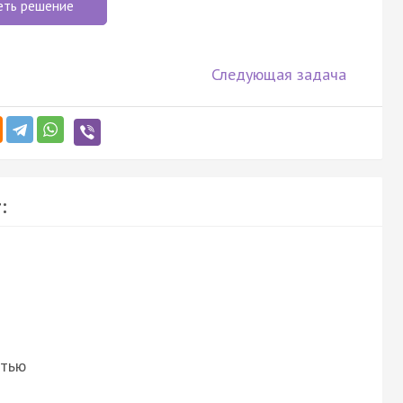
еть решение
Следующая задача
:
стью