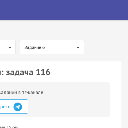
Задание 6
: задача 116
аданий в тг-канале:
треть
ин. 15 сек.