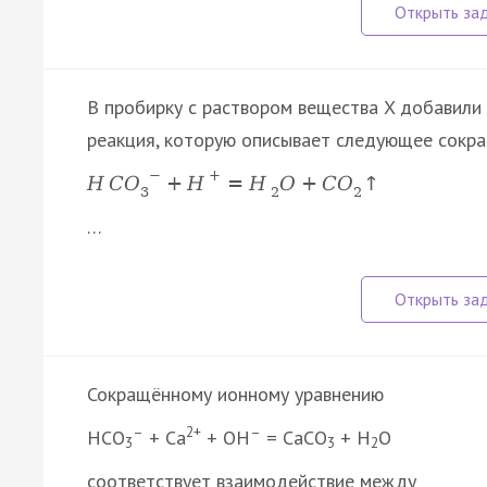
В пробирку с раствором вещества X добавили 
реакция, которую описывает следующее сокра
−
+
H
C
O
+
H
=
H
O
+
C
O
↑
3
2
2
…
Сокращённому ионному уравнению
–
2+
–
HCO
+ Ca
+ OH
= CaCO
+ H
O
3
3
2
соответствует взаимодействие между