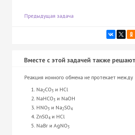
Предыдущая задача
Вместе с этой задачей также решают
Реакция ионного обмена не протекает между
Na
CO
и HCl
2
3
NaHCO
и NaOH
3
HNO
и Na
SO
3
2
4
ZnSO
и HCl
4
NaBr и AgNO
3