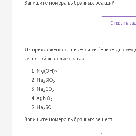
Запишите номера выбранных реакций.
Из предложенного перечня выберите два веще
кислотой выделяется газ.
Mg(OH)
2
Na
SiO
2
3
Na
CO
2
3
AgNO
3
Na
SO
2
3
Запишите номера выбранных вещест…