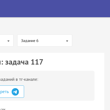
Задание 6
: задача 117
аданий в тг-канале:
треть
 сек.