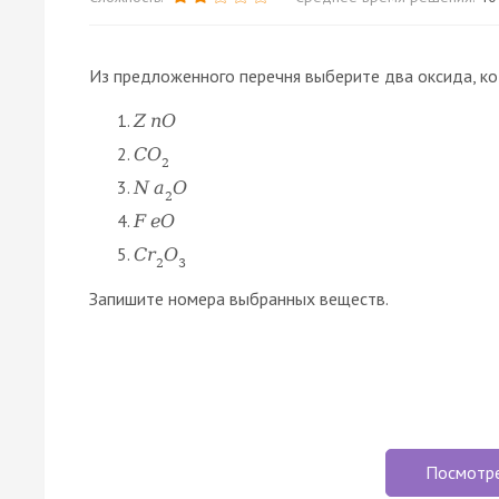
Из предложенного перечня выберите два оксида, ко
Z
n
O
C
O
2
N
a
O
2
F
e
O
C
r
O
2
3
Запишите номера выбранных веществ.
Посмотр