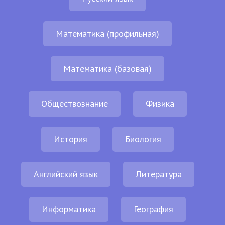
Математика (профильная)
Математика (базовая)
Обществознание
Физика
История
Биология
Английский язык
Литература
Информатика
География