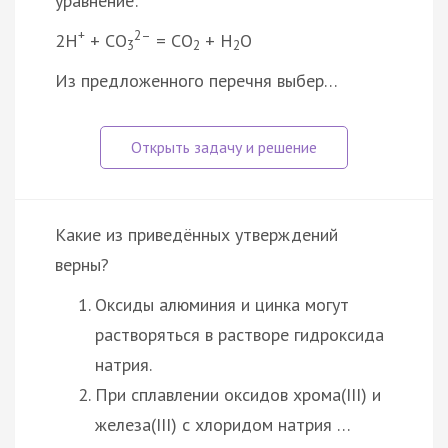
уравнение:
+
2–
2H
+ CO
= CO
+ H
O
3
2
2
Из предложенного перечня выбер…
Какие из приведённых утверждений
верны?
Оксиды алюминия и цинка могут
растворяться в растворе гидроксида
натрия.
При сплавлении оксидов хрома(III) и
железа(III) с хлоридом натрия …