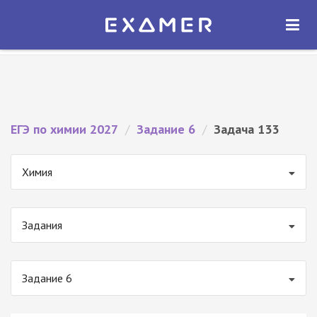
Экзамер — ЕГЭ 2027
×
ОТКРЫТЬ
Экзамер
Бесплатно - В Google Play
ЕГЭ по химии 2027
/
Задание 6
/
Задача 133
Химия
Задания
Задание 6