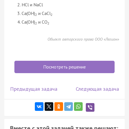
HCl и NaCl
Ca(OH)
и CaCl
2
2
Ca(OH)
и CO
2
2
Объект авторского права ООО «Легион»
Посмотреть решение
Предыдущая задача
Следующая задача
Вместе с этой задачей также решают: