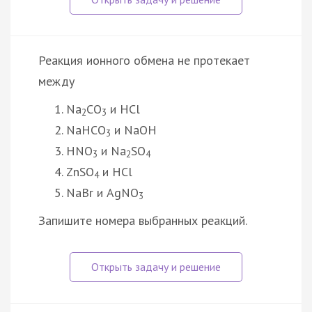
Реакция ионного обмена не протекает
между
Na
CO
и HCl
2
3
NaHCO
и NaOH
3
HNO
и Na
SO
3
2
4
ZnSO
и HCl
4
NaBr и AgNO
3
Запишите номера выбранных реакций.