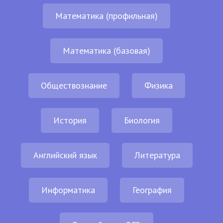
Математика (профильная)
Математика (базовая)
Обществознание
Физика
История
Биология
Английский язык
Литература
Информатика
География