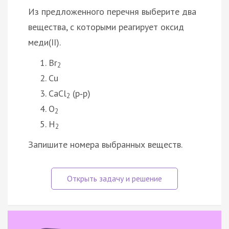
Из предложенного перечня выберите два
вещества, с которыми реагирует оксид
меди(II).
Br
2
Cu
CaCl
(р‑р)
2
O
2
H
2
Запишите номера выбранных веществ.