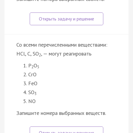
Со всеми перечисленными веществами:
HCl, C, SO
, — могут реагировать
2
P
O
2
5
CrO
FeO
SO
3
NO
Запишите номера выбранных веществ.