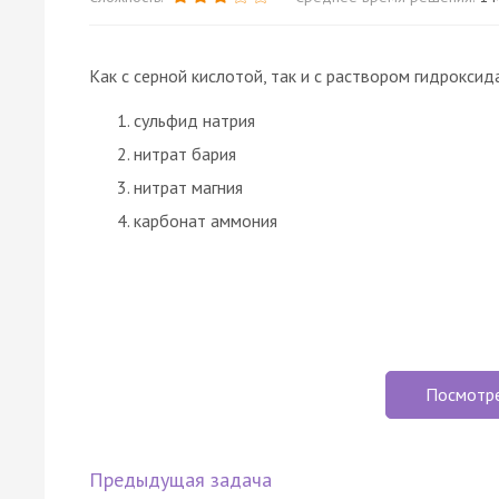
Как с серной кислотой, так и с раствором гидрокси
сульфид натрия
нитрат бария
нитрат магния
карбонат аммония
Посмотр
Предыдущая задача