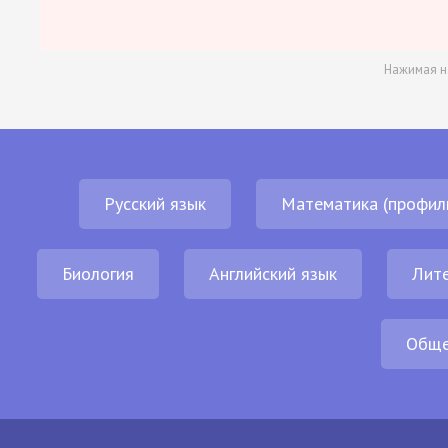
Нажимая н
Русский язык
Математика (профил
Биология
Английский язык
Лит
Обще