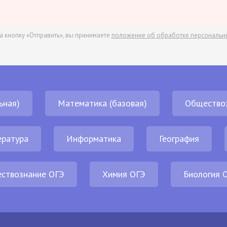
а кнопку «Отправить», вы принимаете
положение об обработке персональн
ьная)
Математика (базовая)
Общество
ература
Информатика
География
ствознание ОГЭ
Химия ОГЭ
Биология 