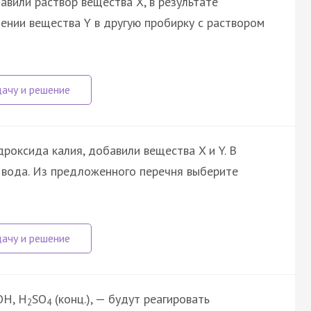
авили раствор вещества X, в результате
ении вещества Y в другую пробирку с раствором
роксида калия, добавили вещества X и Y. В
и вода. Из предложенного перечня выберите
OH, H
SO
(конц.), — будут реагировать
2
4