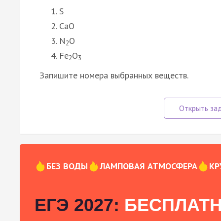
S
CaO
N
O
2
Fe
O
2
3
Запишите номера выбранных веществ.
БЕЗ ВОДЫ
ЛАМПОВАЯ АТМОСФЕРА
КР
ЕГЭ 2027:
БЕСПЛАТН