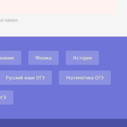
ых данных
.
знание
Физика
История
Русский язык ОГЭ
Математика ОГЭ
ОГЭ