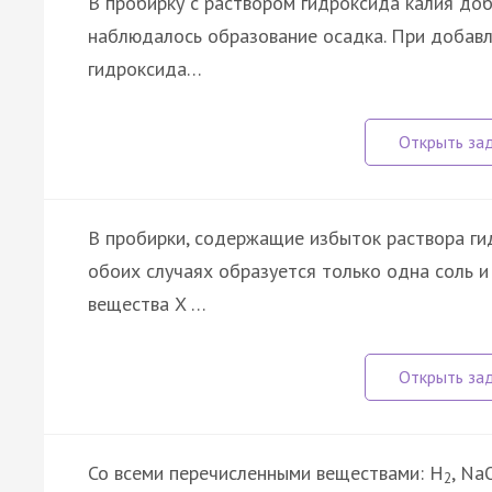
В пробирку с раствором гидроксида калия доб
наблюдалось образование осадка. При добавл
гидроксида…
В пробирки, содержащие избыток раствора гид
обоих случаях образуется только одна соль 
вещества X …
Со всеми перечисленными веществами: H
, Na
2