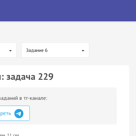
Задание 6
: задача 229
аданий в тг-канале:
треть
ин. 11 сек.