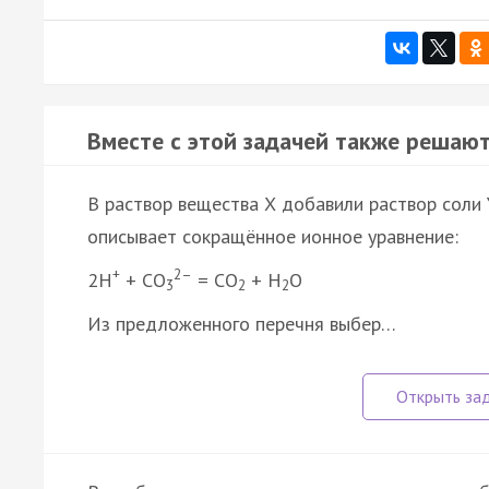
Вместе с этой задачей также решают
В раствор вещества Х добавили раствор соли 
описывает сокращённое ионное уравнение:
+
2–
2H
+ CO
= CO
+ H
O
3
2
2
Из предложенного перечня выбер…