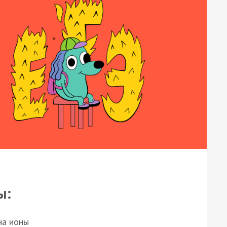
ы:
на ионы