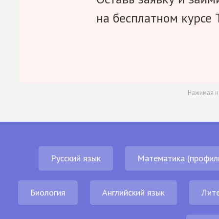
на бесплатном курсе 
Нажимая н
Русский язык
Математика (профил
Биология
Английский язык
Лит