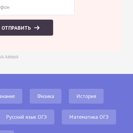
ОТПРАВИТЬ
ых данных
.
знание
Физика
История
Русский язык ОГЭ
Математика ОГЭ