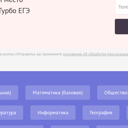
Турбо ЕГЭ
а кнопку «Отправить», вы принимаете
положение об обработке персональн
ьная)
Математика (базовая)
Общество
ература
Информатика
География