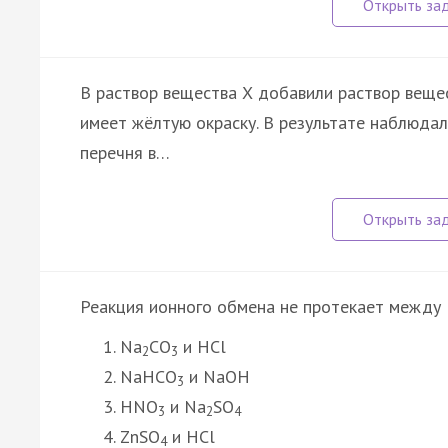
В раствор вещества Х добавили раствор вещес
имеет жёлтую окраску. В результате наблюда
перечня в…
Реакция ионного обмена не протекает между
Na
CO
и HCl
2
3
NaHCO
и NaOH
3
HNO
и Na
SO
3
2
4
ZnSO
и HCl
4