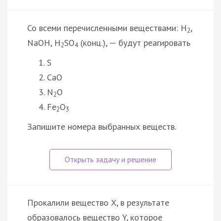
Со всеми перечисленными веществами: H
,
2
NaOH, H
SO
(конц.), — будут реагировать
2
4
S
CaO
N
O
2
Fe
O
2
3
Запишите номера выбранных веществ.
Прокалили вещество X, в результате
образовалось вещество Y, которое