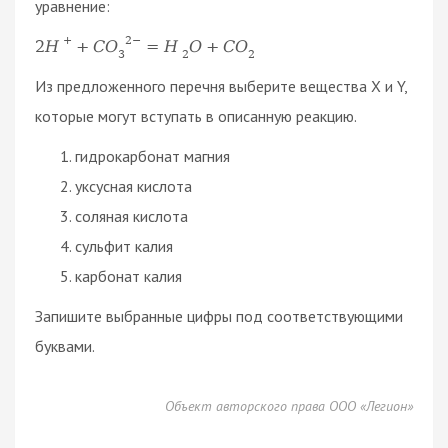
уравнение:
+
2
−
2
H
+
C
O
=
H
O
+
C
O
3
2
2
Из предложенного перечня выберите вещества X и Y,
которые могут вступать в описанную реакцию.
гидрокарбонат магния
уксусная кислота
соляная кислота
сульфит калия
карбонат калия
Запишите выбранные цифры под соответствующими
буквами.
Объект авторского права ООО «Легион»