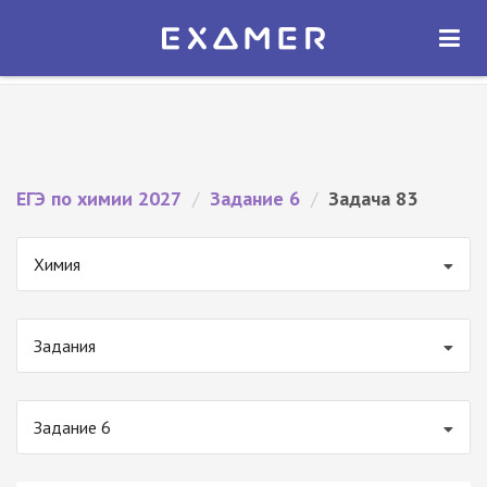
Экзамер — ЕГЭ 2027
×
ОТКРЫТЬ
Экзамер
Бесплатно - В Google Play
ЕГЭ по химии 2027
/
Задание 6
/
Задача 83
Химия
Задания
Задание 6