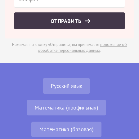
ОТПРАВИТЬ
Нажимая на кнопку «Отправить», вы принимаете
положение об
обработке персональных данных
.
Русский язык
Математика (профильная)
Математика (базовая)