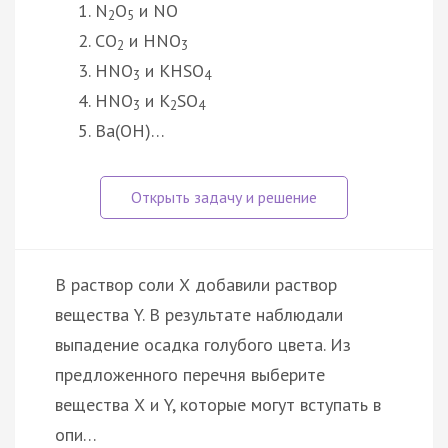
N
O
и NO
2
5
CO
и HNO
2
3
HNO
и KHSO
3
4
HNO
и K
SO
3
2
4
Ba(OH)…
В раствор соли Х добавили раствор
вещества Y. В результате наблюдали
выпадение осадка голубого цвета. Из
предложенного перечня выберите
вещества Х и Y, которые могут вступать в
опи…