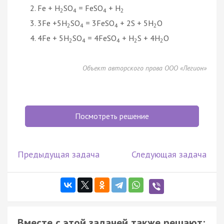
Fe + H
SO
= FeSO
+ H
2
4
4
2
3Fe +5H
SO
= 3FeSO
+ 2S + 5H
O
2
4
4
2
4Fe + 5H
SO
= 4FeSO
+ H
S + 4H
O
2
4
4
2
2
Объект авторского права ООО «Легион»
Посмотреть решение
Предыдущая задача
Следующая задача
Вместе с этой задачей также решают: