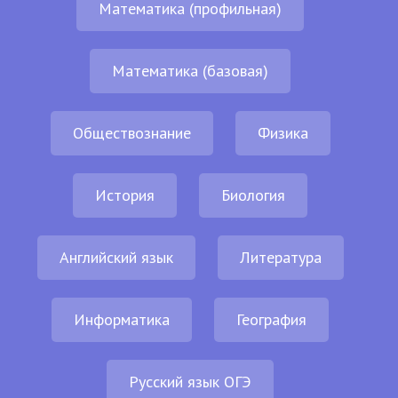
Математика (профильная)
Математика (базовая)
Обществознание
Физика
История
Биология
Английский язык
Литература
Информатика
География
Русский язык ОГЭ