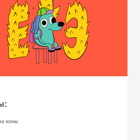
ы:
на ионы