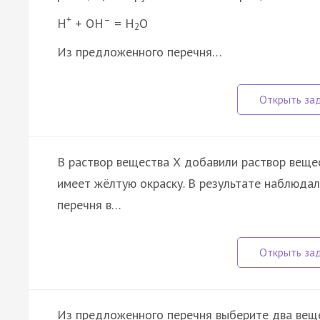
+
–
H
+ OH
= H
O
2
Из предложенного перечня…
В раствор вещества Х добавили раствор вещес
имеет жёлтую окраску. В результате наблюда
перечня в…
Из предложенного перечня выберите два веще