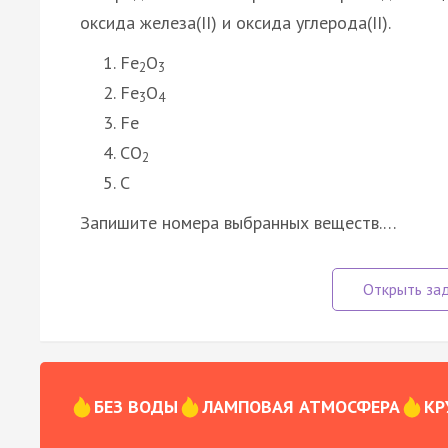
оксида железа(II) и оксида углерода(II).
Fe
O
2
3
Fe
O
3
4
Fe
CO
2
C
Запишите номера выбранных веществ.…
БЕЗ ВОДЫ
ЛАМПОВАЯ АТМОСФЕРА
КР