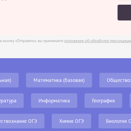
а кнопку «Отправить», вы принимаете
положение об обработке персональн
ьная)
Математика (базовая)
Общество
ература
Информатика
География
ствознание ОГЭ
Химия ОГЭ
Биология 