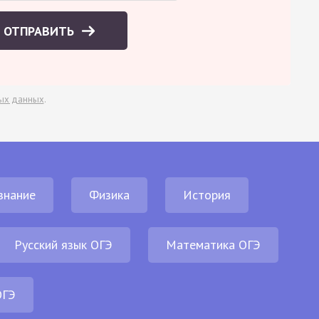
ОТПРАВИТЬ
ых данных
.
знание
Физика
История
Русский язык ОГЭ
Математика ОГЭ
ОГЭ