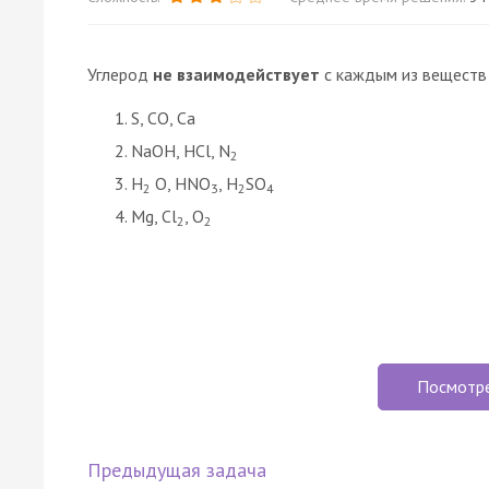
Углерод
не взаимодействует
с каждым из веществ 
S, CО, Ca
NaOH, HCl, N
2
Н
О, HNO
, H
SO
2
3
2
4
Mg, Сl
, О
2
2
Посмотр
Предыдущая задача