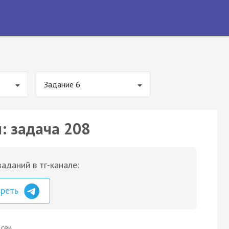
Задание 6
: задача 208
аданий в тг-канале:
треть
 сек.