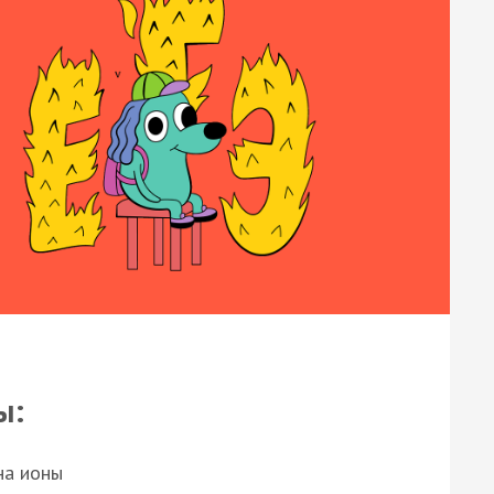
ы:
на ионы