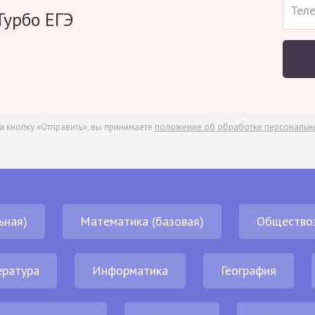
Турбо ЕГЭ
а кнопку «Отправить», вы принимаете
положение об обработке персональн
ьная)
Математика (базовая)
Общество
ература
Информатика
География