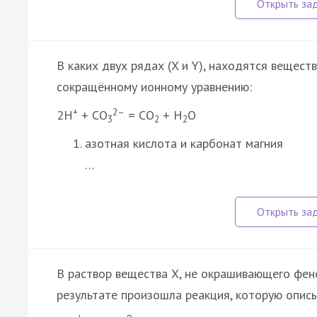
В каких двух рядах (X и Y), находятся вещест
сокращённому ионному уравнению:
+
2–
2Н
+ СО
= СО
+ Н
О
3
2
2
азотная кислота и карбонат магния
…
В раствор вещества Х, не окрашивающего фено
результате произошла реакция, которую опис