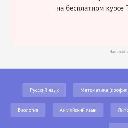
на бесплатном курсе 
Нажимая н
Русский язык
Математика (профил
Биология
Английский язык
Лит