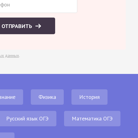
ОТПРАВИТЬ
ых данных
.
знание
Физика
История
Русский язык ОГЭ
Математика ОГЭ