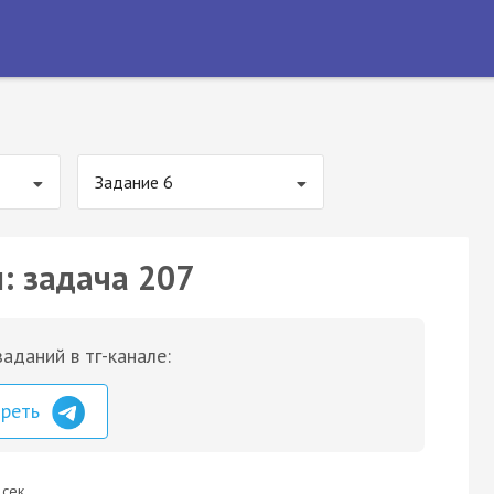
Задание 6
: задача 207
аданий в тг-канале:
треть
 сек.