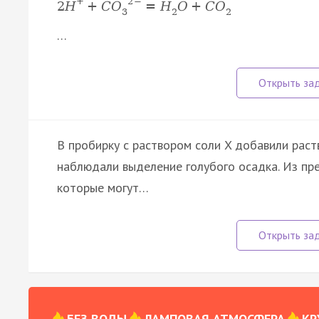
+
2
−
2
Н
+
С
О
=
Н
О
+
С
О
3
2
2
…
В пробирку с раствором соли X добавили раст
наблюдали выделение голубого осадка. Из пр
которые могут…
БЕЗ ВОДЫ
ЛАМПОВАЯ АТМОСФЕРА
КР