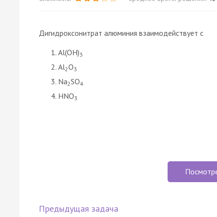
Дигидроксонитрат алюминия взаимодействует с
Al(OH)
3
Al
O
2
3
Na
SO
2
4
HNO
3
Посмотр
Предыдущая задача