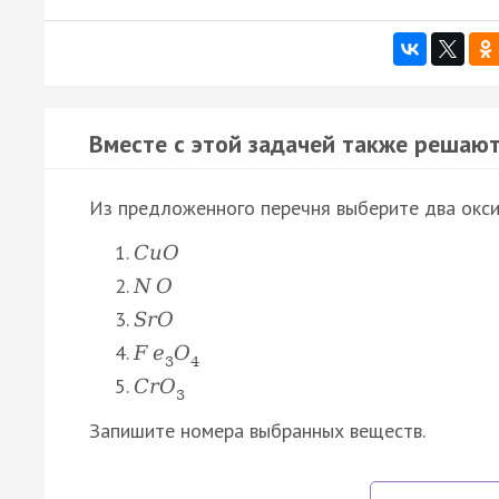
Вместе с этой задачей также решают
Из предложенного перечня выберите два оксид
C
u
O
N
O
S
r
O
F
e
O
3
4
C
r
O
3
Запишите номера выбранных веществ.