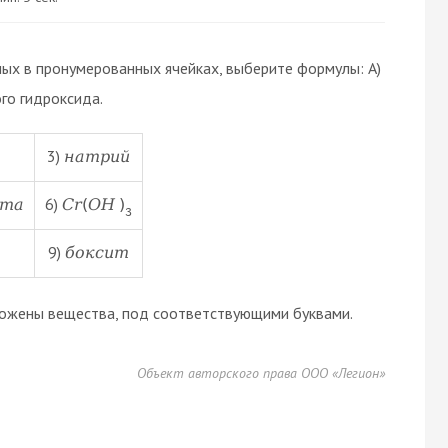
х в пронумерованных ячейках, выберите формулы: А)
го гидроксида.
3)
н
а
т
р
и
й
6)
т
а
C
r
(
O
H
)
3
9)
б
о
к
с
и
т
оложены вещества, под соответствующими буквами.
Объект авторского права ООО «Легион»