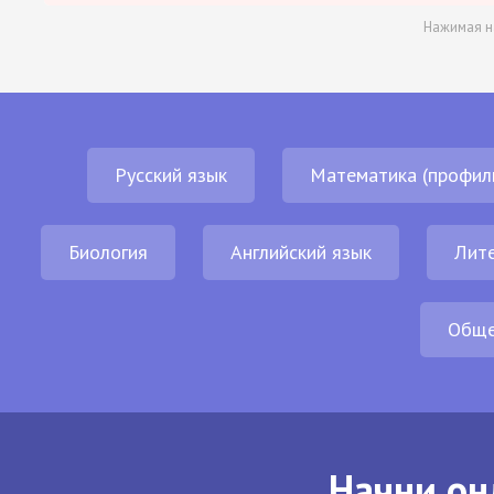
Нажимая н
Русский язык
Математика (профил
Биология
Английский язык
Лит
Обще
Начни он