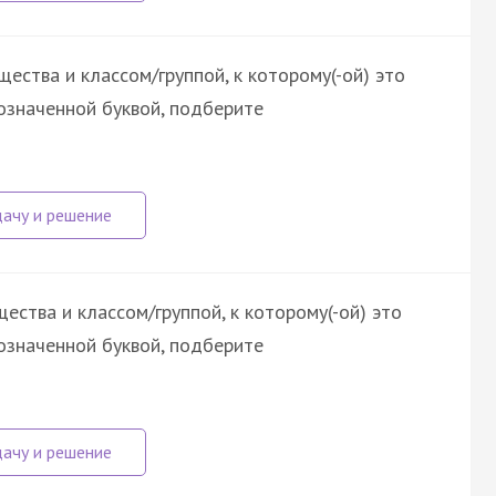
ества и классом/группой, к которому(-ой) это
означенной буквой, подберите
ства и классом/группой, к которому(-ой) это
означенной буквой, подберите