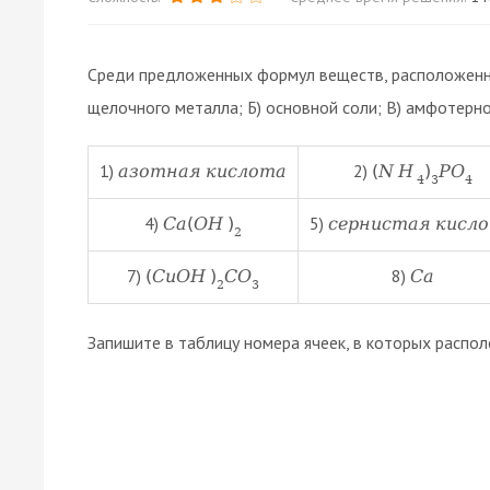
Среди предложенных формул веществ, расположенны
щелочного металла; Б) основной соли; В) амфотерно
1)
2)
а
з
о
т
н
а
я
к
и
с
л
о
т
а
(
N
H
)
P
O
4
3
4
4)
5)
C
a
(
O
H
)
с
е
р
н
и
с
т
а
я
к
и
с
л
о
2
7)
8)
(
C
u
O
H
)
C
O
C
a
2
3
Запишите в таблицу номера ячеек, в которых расп