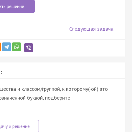
еть решение
Следующая задача
:
ества и классом/группой, к которому(-ой) это
означенной буквой, подберите