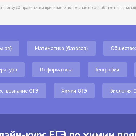
а кнопку «Отправить», вы принимаете
положение об обработке персональн
ьная)
Математика (базовая)
Общество
ература
Информатика
География
ствознание ОГЭ
Химия ОГЭ
Биология 
лайн-курс ЕГЭ по химии пря