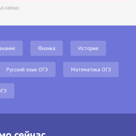
ых данных
.
знание
Физика
История
Русский язык ОГЭ
Математика ОГЭ
ОГЭ
мо сейчас