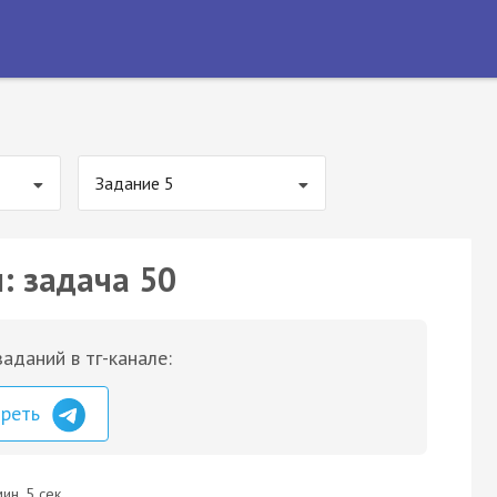
Задание 5
: задача 50
аданий в тг-канале:
треть
ин. 5 сек.