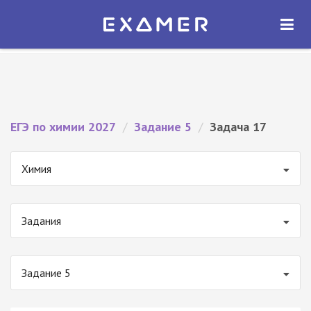
Экзамер — ЕГЭ 2027
×
ОТКРЫТЬ
Экзамер
Бесплатно - В Google Play
ЕГЭ по химии 2027
/
Задание 5
/
Задача 17
Химия
Задания
Задание 5