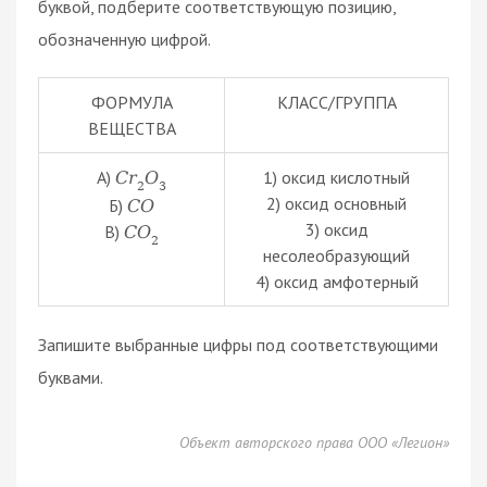
буквой, подберите соответствующую позицию,
обозначенную цифрой.
ФОРМУЛА
КЛАСС/ГРУППА
ВЕЩЕСТВА
А)
1) оксид кислотный
C
r
O
2
3
2) оксид основный
Б)
C
O
3) оксид
В)
C
O
2
несолеобразующий
4) оксид амфотерный
Запишите выбранные цифры под соответствующими
буквами.
Объект авторского права ООО «Легион»