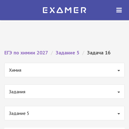
Экзамер — ЕГЭ 2027
×
ОТКРЫТЬ
Экзамер
Бесплатно - В Google Play
ЕГЭ по химии 2027
/
Задание 5
/
Задача 16
Химия
Задания
Задание 5