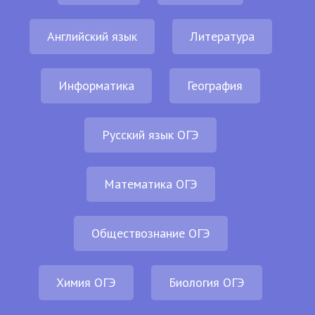
Английский язык
Литература
Информатика
География
Русский язык ОГЭ
Математика ОГЭ
Обществознание ОГЭ
Химия ОГЭ
Биология ОГЭ