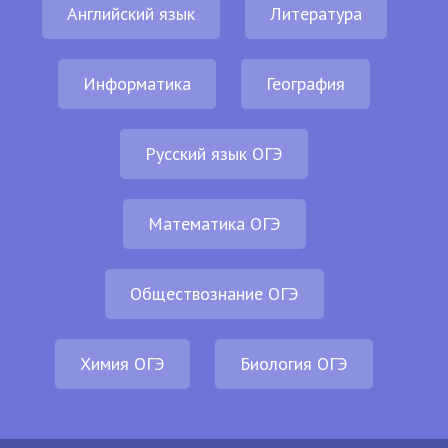
Английский язык
Литература
Информатика
География
Русский язык ОГЭ
Математика ОГЭ
Обществознание ОГЭ
Химия ОГЭ
Биология ОГЭ