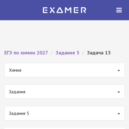
Экзамер — ЕГЭ 2027
×
ОТКРЫТЬ
Экзамер
Бесплатно - В Google Play
ЕГЭ по химии 2027
/
Задание 5
/
Задача 13
Химия
Задания
Задание 5