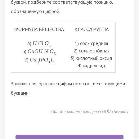
буквой, подберите соответствующую позицию,
обозначенную цифрой.
ФОРМУЛА ВЕЩЕСТВА
КЛАСС/ГРУППА
А)
1) соль средняя
H
C
l
O
4
2) соль оснóвная
Б)
C
u
O
H
N
O
3
3) кислотный оксид
В)
C
a
(
P
O
)
3
4
2
4) гидроксид
Запишите выбранные цифры под соответствующими
буквами.
Объект авторского права ООО «Легион»