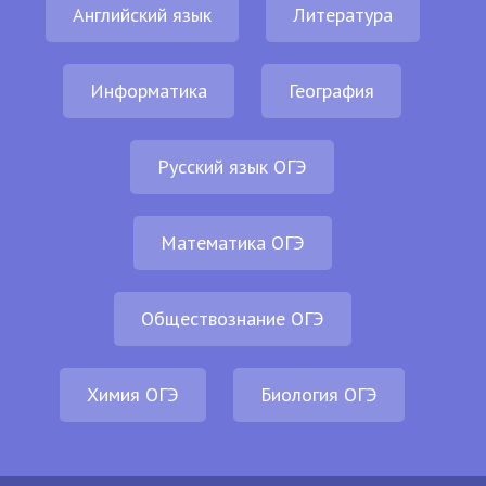
Английский язык
Литература
Информатика
География
Русский язык ОГЭ
Математика ОГЭ
Обществознание ОГЭ
Химия ОГЭ
Биология ОГЭ