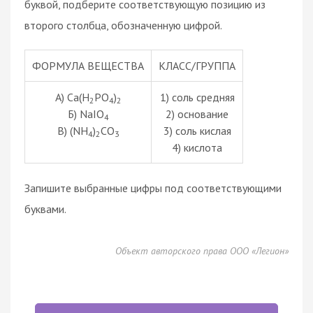
буквой, подберите соответствующую позицию из
второго столбца, обозначенную цифрой.
ФОРМУЛА ВЕЩЕСТВА
КЛАСС/ГРУППА
А) Ca(H
PO
)
1) соль средняя
2
4
2
Б) NaIO
2) основание
4
В) (NH
)
CO
3) соль кислая
4
2
3
4) кислота
Запишите выбранные цифры под соответствующими
буквами.
Объект авторского права ООО «Легион»