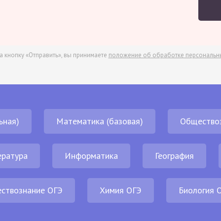
а кнопку «Отправить», вы принимаете
положение об обработке персональн
ьная)
Математика (базовая)
Общество
ература
Информатика
География
ствознание ОГЭ
Химия ОГЭ
Биология 