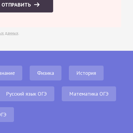
ОТПРАВИТЬ
ых данных
.
знание
Физика
История
Русский язык ОГЭ
Математика ОГЭ
ОГЭ