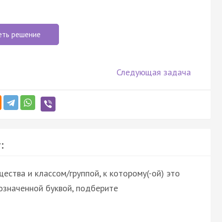
еть решение
Следующая задача
:
ства и классом/группой, к которому(-ой) это
означенной буквой, подберите