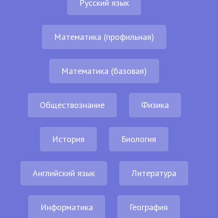
Русский язык
Математика (профильная)
Математика (базовая)
Обществознание
Физика
История
Биология
Английский язык
Литература
Информатика
География