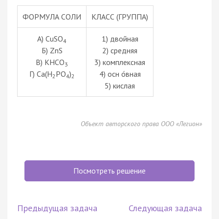
ФОРМУЛА СОЛИ
КЛАСС (ГРУППА)
А) CuSO
1) двойная
4
Б) ZnS
2) средняя
В) KHCO
3) комплексная
3
Г) Ca(H
PO
)
4) осн о́вная
2
4
2
5) кислая
Объект авторского права ООО «Легион»
Посмотреть решение
Предыдущая задача
Следующая задача