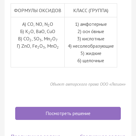
ФОРМУЛЫ ОКСИДОВ
КЛАСС (ГРУППА)
А) CO, NO, N
O
1) амфотерные
2
Б) K
O, BaO, CuO
2) осн о́вные
2
В) CO
, SO
, Mn
O
3) кислотные
2
3
2
7
Г) ZnO, Fe
O
, MnO
4) несолеобразующие
2
3
2
5) жидкие
6) щелочные
Объект авторского права ООО «Легион»
Посмотреть решение