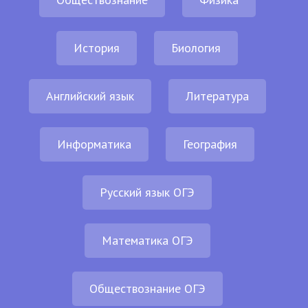
История
Биология
Английский язык
Литература
Информатика
География
Русский язык ОГЭ
Математика ОГЭ
Обществознание ОГЭ