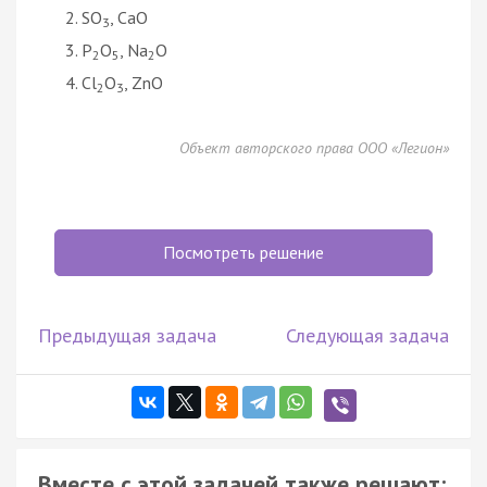
SO
, CaO
3
P
O
, Na
O
2
5
2
Cl
O
, ZnO
2
3
Объект авторского права ООО «Легион»
Посмотреть решение
Предыдущая задача
Следующая задача
Вместе с этой задачей также решают: