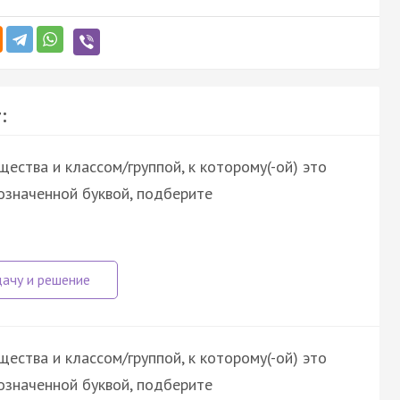
:
ества и классом/группой, к которому(-ой) это
означенной буквой, подберите
ества и классом/группой, к которому(-ой) это
означенной буквой, подберите