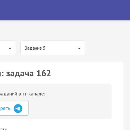
Задание 5
: задача 162
аданий в тг-канале:
треть
 сек.