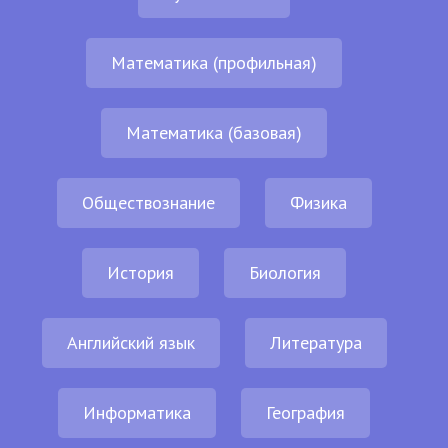
Математика (профильная)
Математика (базовая)
Обществознание
Физика
История
Биология
Английский язык
Литература
Информатика
География