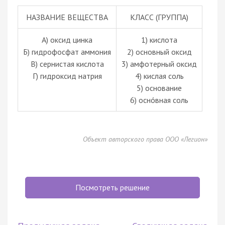
НАЗВАНИЕ ВЕЩЕСТВА
КЛАСС (ГРУППА)
А) оксид цинка
1) кислота
Б) гидрофосфат аммония
2) основный оксид
В) сернистая кислота
3) амфотерный оксид
Г) гидроксид натрия
4) кислая соль
5) основание
6) оснóвная соль
Объект авторского права ООО «Легион»
Посмотреть решение