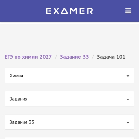
Экзамер — ЕГЭ 2027
×
ОТКРЫТЬ
Экзамер
Бесплатно - В Google Play
ЕГЭ по химии 2027
/
Задание 33
/
Задача 101
Химия
Задания
Задание 33