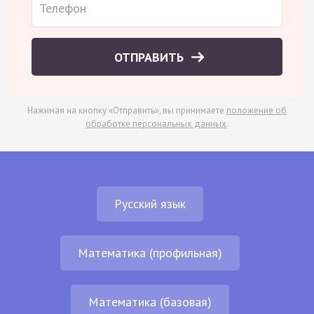
ОТПРАВИТЬ
Нажимая на кнопку «Отправить», вы принимаете
положение об
обработке персональных данных
.
Русский язык
Математика (профильная)
Математика (базовая)