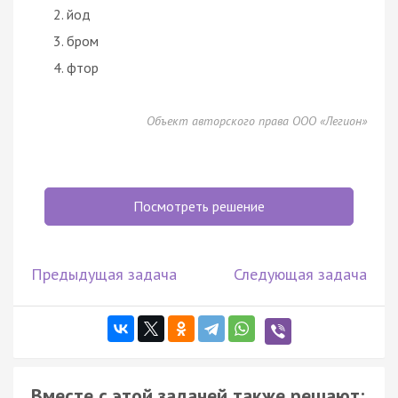
йод
бром
фтор
Объект авторского права ООО «Легион»
Посмотреть решение
Предыдущая задача
Следующая задача
Вместе с этой задачей также решают: