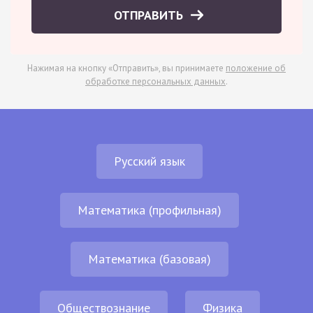
ОТПРАВИТЬ
Нажимая на кнопку «Отправить», вы принимаете
положение об
обработке персональных данных
.
Русский язык
Математика (профильная)
Математика (базовая)
Обществознание
Физика