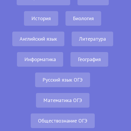
История
Биология
Английский язык
Литература
Информатика
География
Русский язык ОГЭ
Математика ОГЭ
Обществознание ОГЭ