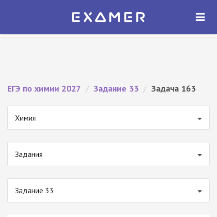
Экзамер — ЕГЭ 2027
×
ОТКРЫТЬ
Экзамер
Бесплатно - В Google Play
ЕГЭ по химии 2027
/
Задание 33
/
Задача 163
Химия
Задания
Задание 33