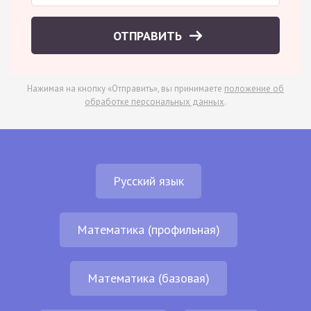
ОТПРАВИТЬ
Нажимая на кнопку «Отправить», вы принимаете
положение об
обработке персональных данных
.
Русский язык
Математика (профильная)
Математика (базовая)