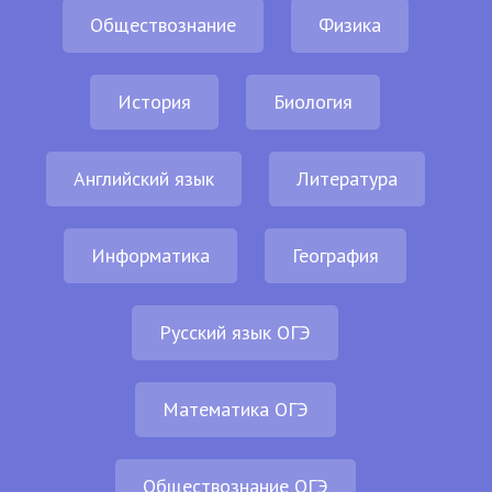
Обществознание
Физика
История
Биология
Английский язык
Литература
Информатика
География
Русский язык ОГЭ
Математика ОГЭ
Обществознание ОГЭ