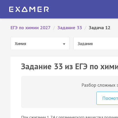
ЕГЭ по химии 2027
/
Задание 33
/
Задача 12
Химия
Задания
Задание 33 из ЕГЭ по хими
Разбор сложных з
Посмо
При сжигании 1,74 г органического вещества получен