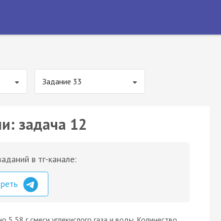
Задание 33
и: задача 12
аданий в тг-канале:
треть
о 5,58 г смеси углекислого газа и воды. Количество