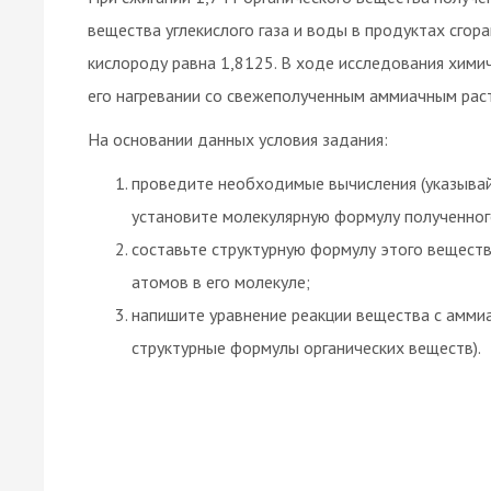
вещества углекислого газа и воды в продуктах сгор
кислороду равна 1,8125. В ходе исследования химич
его нагревании со свежеполученным аммиачным раст
На основании данных условия задания:
проведите необходимые вычисления (указывай
установите молекулярную формулу полученног
составьте структурную формулу этого веществ
атомов в его молекуле;
напишите уравнение реакции вещества с аммиа
структурные формулы органических веществ).